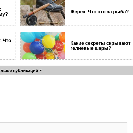
к
Жерех. Что это за рыба?
му?
. Что
Какие секреты скрывают
гелиевые шары?
ольше публикаций