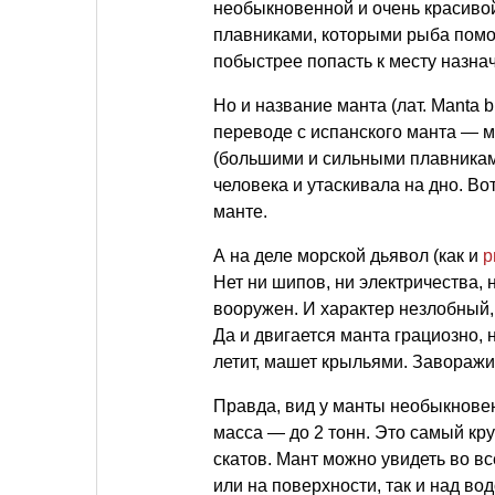
необыкновенной и очень красив
плавниками, которыми рыба помо
побыстрее попасть к месту назна
Но и название манта (лат. Manta b
переводе с испанского манта — 
(большими и сильными плавникам
человека и утаскивала на дно. В
манте.
А на деле морской дьявол (как и
р
Нет ни шипов, ни электричества, 
вооружен. И характер незлобный
Да и двигается манта грациозно, 
летит, машет крыльями. Завора
Правда, вид у манты необыкновен
масса — до 2 тонн. Это самый кр
скатов. Мант можно увидеть во вс
или на поверхности, так и над в