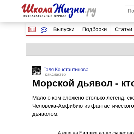
Выпуски
Подборки
Статьи
Галя Константинова
Грандмастер
Морской дьявол - кт
Мало о ком сложено столько легенд, ско
Человека-Амфибию из фантастического 
дьяволом.
А еще на Балтике долго существо