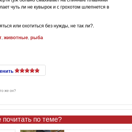
елает чуть ли не кувырок и с грохотом шлепнется в
ться или охотиться без нужды, не так ли?.
т
,
животные
,
рыба
енить
то же он?
 почитать по теме?