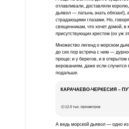
отлавливали, доставляли королю,
дьявол — латынь знать обязан!), 
страдающими глазами. Но, говоря
священникам, что хочет домой, в
присутствующих крестом (ох уж э
Множество легенд о морском дьяв
до сих пор встреча с ним — дурн
проще: и у берегов, и в открыто
верованиям, даже если случится 
подальше.
КАРАЧАЕВО-ЧЕРКЕСИЯ – ПУ
РЕКЛАМА
РЕКЛАМА
РЕКЛАМА
12.0 тыс. просмотров
А ведь морской дьявол — одно и