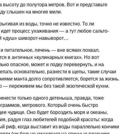
 высоту до полутора метров. Вот и представьте
оду слышен на многие мили.
рыгивая из воды, точно не известно. То ли
 идет процесс ухаживания — а тут любое сальто-
акой «душ» шиворот-навыворот…
 и питательное, печень — вне всяких похвал.
ся в античных «кулинарных книгах». Но вот
ьно опасное, может и лодку перевернуть, и на
епать основательно, разнести в щепы, такие случаи
иями манта долго сопротивляется, борется за жизнь.
о — переживем мы без такой экзотической кухни.
ринести только одного детеныша, правда, тоже
граммов, метрового. Который очень быстро
е чудище. Оно будет бороздить моря и океаны,
я, радуя глаз любителей подобной красоты: когда
ый риф, когда выставит из воды параллельно кончики
мерти (уж больно смахивает на спинные плавники