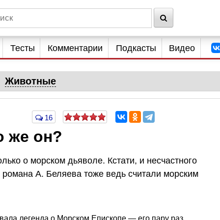
Тесты
Комментарии
Подкасты
Видео
Животные
16
о же он?
лько о морском дьяволе. Кстати, и несчастного
романа А. Беляева тоже ведь считали морским
вала легенда о Морском Епископе — его пару раз