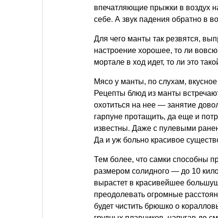
впечатляющие прыжки в воздух на
себе. А звук падения обратно в в
Для чего манты так резвятся, вып
настроение хорошее, то ли вовсю
мортале в ход идет, то ли это т
Мясо у манты, по слухам, вкусное
Рецепты блюд из манты встречают
охотиться на нее — занятие довол
гарпуне протащить, да еще и потр
известны. Даже с пулевыми ранен
Да и уж больно красивое существ
Тем более, что самки способны п
размером солидного — до 10 кило
вырастет в красивейшее большуще
преодолевать огромные расстояни
будет чистить брюшко о кораллов
грудных плавников, напугав до с