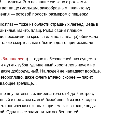
ой —
манты
. Это название связано с рожками-
гает пище (малькам, ракообразным, планктону)
чения — ротовой полости размером с пещерку.
irostris) — тоже из области страшных легенд. Ведь в
мантилья, манто, плащ. Рыба своим плащом
и, похожими на крылья или полы плаща) обнимала
от такие смертельные объятия долго приписывали
ыба-наполеон
) — одно из безопаснейших существ.
ни жутких зубов, удлиненный хвост-плеть ничем не
, даже добродушный. На людей не нападают вообще.
неторопливо, даже флегматично, скорее — парит,
живающее зрелище…
но внушительный: ширина тела от 4 до 7 метров,
упный и при этом самый безобидный из всех видов
ех тропических океанах, причем, как в толще воды
одой. Одна из ее знаменитых особенностей —