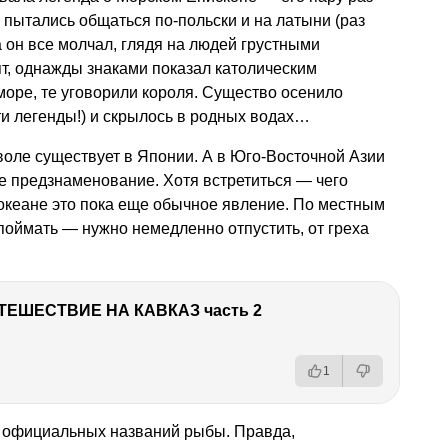
 пытались общаться по-польски и на латыни (раз
а он все молчал, глядя на людей грустными
т, однажды знаками показал католическим
 море, те уговорили короля. Существо осенило
ти легенды!) и скрылось в родных водах…
оле существует в Японии. А в Юго-Восточной Азии
ое предзнаменование. Хотя встретиться — чего
м океане это пока еще обычное явление. По местным
поймать — нужно немедленно отпустить, от греха
ТЕШЕСТВИЕ НА КАВКАЗ часть 2
1
з официальных названий рыбы. Правда,