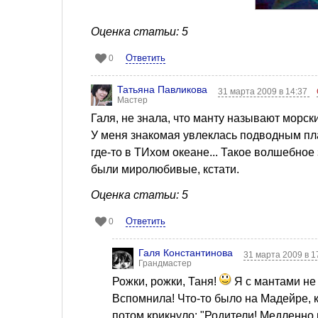
Оценка статьи: 5
Ответить
0
Татьяна Павликова
31 марта 2009 в 14:37
Мастер
Галя, не знала, что манту называют морски
У меня знакомая увлеклась подводным пл
где-то в ТИхом океане... Такое волшебное
были миролюбивые, кстати.
Оценка статьи: 5
Ответить
0
Галя Константинова
31 марта 2009 в 1
Грандмастер
Рожки, рожки, Таня!
Я с мантами не 
Вспомнила! Что-то было на Мадейре, к
потом крикнуло: "Родители! Медленно 