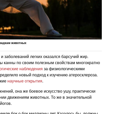
овадкам животных
и заболеваний легких оказался барсучий жир.
пы канны по своим полезным свойствам многократно
огические наблюдения
за физиологическими
ределило новый подход к изучению атеросклероза.
ские
научные открытия
.
нений, она же боевое искусство ушу, практически
нии движениям животных. То же в значительной
йогов.
емле бок о бок миллионы лет. Казалось бы, должны