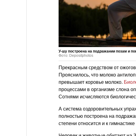
У-шу построена на подражании позам и п
Фото: Depositphotos
Прекрасным средством от ожогов 
Прояснилось, что молоко антило
превышает коровье молоко.
Биол
процессами в организме слона оп
Сотнями исчисляются биологиче
А система оздоровительных упраж
полностью построена на подража
степени относится и к гимнастике 
Человек и животные обитают на З