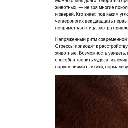
Можно очень долго говорить о пр
животных, — не зря многие поко
и зверей. Кто знает, под каким у
четвероногих век двадцать первы
неприметная птица завтра привл
Напряженный ритм современной ж
Стрессы приводят к расстройству
животные. Возможность увидеть, п
способна творить чудеса: излечи
нарушениями психики, нормализу