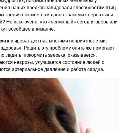
емудростях, позаимствованных человеком у
ления наших предков завидовали способностям птиц
глом зрения покажет нам давно знакомых пернатых и
й? Не исключено, что «ненужный» сегодня зверь или
екут всеобщее внимание.
изни чреват для нас многими неприятностями.
 здоровья. Решить эту проблему опять же помогают
огладить, покормить зверька, оказывается,
ваются неврозы, улучшается состояние людей с
ются артериальное давление и работа сердца.