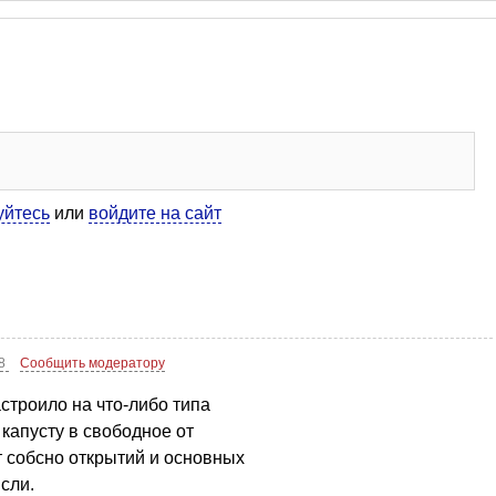
уйтесь
или
войдите на сайт
18
Сообщить модератору
астроило на что-либо типа
капусту в свободное от
т собсно открытий и основных
сли.