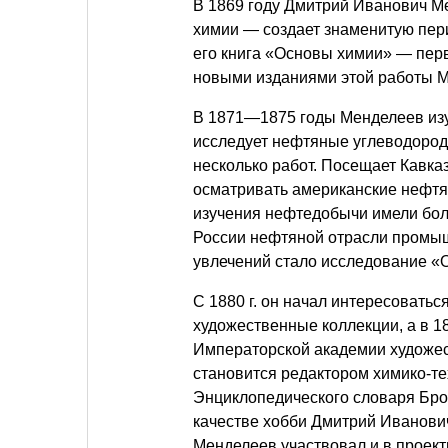
В 1869 году Дмитрий Иванович М
химии — создает знаменитую пер
его книга «Основы химии» — пер
новыми изданиями этой работы М
В 1871—1875 годы Менделеев изуч
исследует нефтяные углеводород
несколько работ. Посещает Кавказ
осматривать американские нефт
изучения нефтедобычи имели бол
России нефтяной отрасли промыш
увлечений стало исследование «
С 1880 г. он начал интересоватьс
художественные коллекции, а в 1
Императорской академии художест
становится редактором химико-те
Энциклопедического словаря Брок
качестве хобби Дмитрий Иванови
Менделеев участвовал и в проект