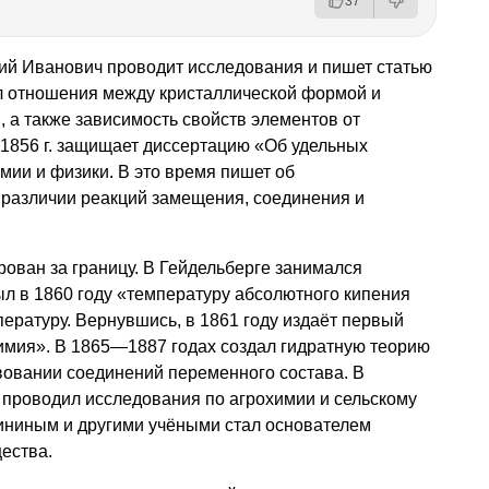
37
рий Иванович проводит исследования и пишет статью
л отношения между кристаллической формой и
 а также зависимость свойств элементов от
1856 г. защищает диссертацию «Об удельных
мии и физики. В это время пишет об
 различии реакций замещения, соединения и
рован за границу. В Гейдельберге занимался
л в 1860 году «температуру абсолютного кипения
пературу. Вернувшись, в 1861 году издаёт первый
имия». В 1865—1887 годах создал гидратную теорию
вовании соединений переменного состава. В
е проводил исследования по агрохимии и сельскому
 Зининым и другими учёными стал основателем
ества.