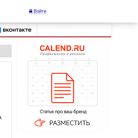
Войти
А