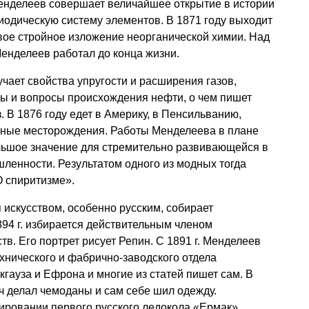
енделеев совершает величайшее открытие в истории
иодическую систему элементов. В 1871 году выходит
вое стройное изложение неорганической химии. Над
енделеев работал до конца жизни.
ает свойства упругости и расширения газов,
ы и вопросы происхождения нефти, о чем пишет
. В 1876 году едет в Америку, в Пенсильванию,
яные месторождения. Работы Менделеева в плане
ьшое значение для стремительно развивающейся в
ленности. Результатом одного из модных тогда
О спиритизме».
я искусством, особенно русским, собирает
894 г. избирается действительным членом
в. Его портрет рисует Репин. С 1891 г. Менделеев
хнического и фабрично-заводского отдела
гауза и Ефрона и многие из статей пишет сам. В
ч делал чемоданы и сам себе шил одежду.
ировании первого русского ледокола «Ермак».