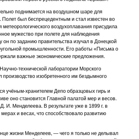
тельно поднимается на воздушном шаре для
 Полет был беспрецедентным и стал известен во
я метеорологического воздухоплавания присудила
ное мужество при полете для наблюдения
ду он по заданию правительства изучал в Донецкой
оугольной промышленности. Его работы «Письма о
ержали важные экономические предложения.
Научно-технической лаборатории Морского
л производство изобретенного им бездымного
тся учёным-хранителем Депо образцовых гирь и
тиве оно становится Главной палатой мер и весов.
.
Д. И. Менделеева
. В результате уже в 1899 г. в
 мерах и весах, что способствовало развитию
онце жизни Менделеев, — чего я только не делывал