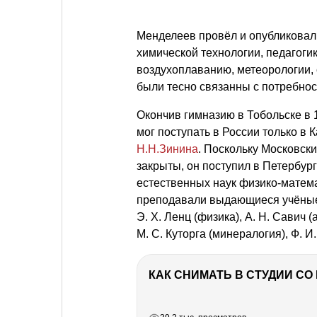
Менделеев провёл и опубликовал
химической технологии, педагогик
воздухоплаванию, метеорологии, 
были тесно связанны с потребнос
Окончив гимназию в Тобольске в 
мог поступать в России только в К
Н.Н.Зинина
. Поскольку Московск
закрыты, он поступил в Петербург
естественных наук физико-матема
преподавали выдающиеся учёны
Э. Х. Ленц
(физика),
А. Н. Савич
(
М. С. Куторга
(минералогия),
Ф. И
КАК СНИМАТЬ В СТУДИИ С
РЕКЛАМА
РЕКЛАМА
РЕКЛАМА
РЕКЛАМА
РЕКЛАМА