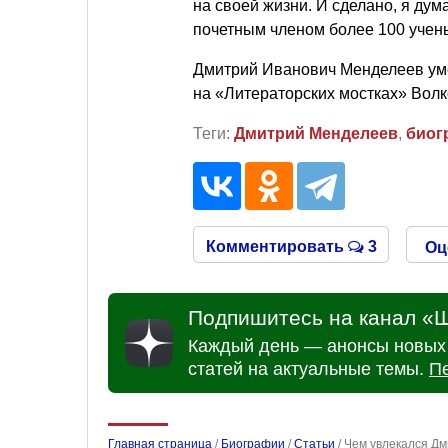
на своей жизни. И сделано, я дум
почетным членом более 100 учен
Дмитрий Иванович Менделеев уме
на «Литераторских мостках» Волк
Теги:
Дмитрий Менделеев
,
биог
Комментировать
3
Оц
Подпишитесь на канал «Ш
Каждый день — анонсы новых 
статей на актуальные темы.
П
Главная страница
/
Биографии
/
Статьи
/
Чем увлекался Д