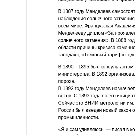
В 1887 году Менделеев самостоя
наблюдения солнечного затмения.
всём мире. Французская Академи
Менделееву диплом «За проявлен
солнечного затмения». В 1888 го
области причины кризиса каменн
заводах», «Толковый тариф» сод
В 1890—1895 был консультантом 
министерства. В 1892 организова
пороха.
В 1892 году Менделеев назначае
весов. С 1893 года по его инициа
Сейчас это ВНИИ метрологии им
России был введен новый закон о
промышленности.
«Я и сам удивляюсь, — писал в к