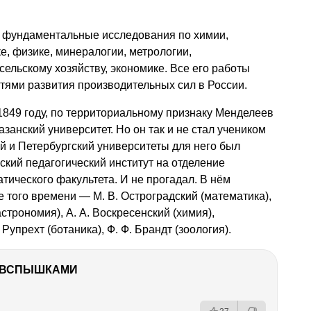
 фундаментальные исследования по химии,
е, физике, минералогии, метрологии,
сельскому хозяйству, экономике. Все его работы
тями развития производительных сил в России.
1849 году, по территориальному признаку Менделеев
азанский университет. Но он так и не стал учеником
ий и Петербургский университеты для него был
ский педагогический институт на отделение
тического факультета. И не прогадал. В нём
е того времени —
М. В. Остроградский
(математика),
астрономия),
А. А. Воскресенский
(химия),
. Рупрехт
(ботаника),
Ф. Ф. Брандт
(зоология).
О ВСПЫШКАМИ