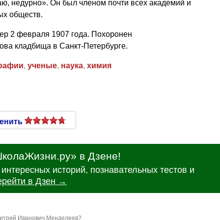
аю, недурно». Он был членом почти всех академий и
ых обществ.
р 2 февраля 1907 года. Похоронен
ова кладбища в Санкт-Петербурге.
рафии
,
ученые
,
наука
,
химия
енить
колаЖизни.ру» в Дзене!
интересных историй, познавательных тестов и
ерейти в Дзен →
митрий Иванович Менделеев?