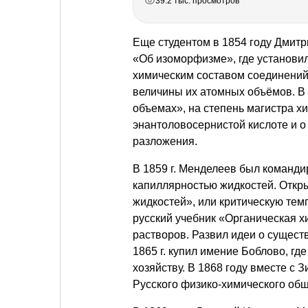
39.2 тыс. просмотров
Еще студентом в 1854 году Дмит
«Об изоморфизме», где установи
химическим составом соединений,
величины их атомных объёмов. В 
объемах», на степень магистра хи
энантоловосернистой кислоте и о
разложения.
В 1859 г. Менделеев был команди
капиллярностью жидкостей. Откры
жидкостей», или критическую тем
русский учебник «Органическая х
растворов. Развил идеи о сущест
1865 г. купил имение Боблово, гд
хозяйству. В 1868 году вместе с
Русского физико-химического общ