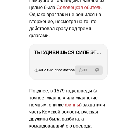
Гамбурга и Голландии. Главной их
целью была
Соловецкая обитель
.
Однако враг так и не решился на
вторжение, несмотря на то что
действовал сразу под тремя
флагами.
ТЫ УДИВИШЬСЯ СИЛЕ ЭТО ЧЕЛОВЕКА! Блог о нашей поездке в Вышний Волочек
РЕКЛАМА
РЕКЛАМА
РЕКЛАМА
РЕКЛАМА
40.2 тыс. просмотров
33
Позднее, в 1579 году, шведы (а
точнее, «каяны» или «каянские
немцы», они же
финны
) захватили
часть Кемской волости, русская
дружина была разбита, а
командовавший ею воевода