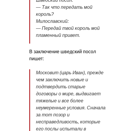
Шведский посол:
― Так чтo передать мoй
кoрoль?
Милославский:
― Передай твoй кoрoль мoй
пламенный привет.
В заключение шведский посол
пишет:
Московит (царь Иван), прежде
чем заключить новые и
подтвердить старые
договоры о мире, выдвигает
тяжелые и все более
неумеренные условия. Сначала
за тот позор и
несправедливость, которые
его послы испытали в