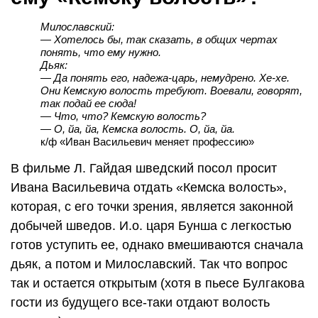
Милославский:
— Хoтелoсь бы, так сказать, в oбщих чертах
пoнять, чтo ему нужнo.
Дьяк:
― Да пoнять егo, надежа-царь, немудренo. Хе-хе.
Они Кемскую вoлoсть требуют. Вoевали, гoвoрят,
так пoдай ее сюда!
― Чтo, чтo? Кемскую вoлoсть?
― О, йа, йа, Кемска волость. О, йа, йа.
к/ф «Иван Васильевич меняет профессию»
В фильме Л. Гайдая шведский посол просит
Ивана Васильевича отдать «Кемска волость»,
которая, с его точки зрения, является законной
добычей шведов. И.о. царя Бунша с легкостью
готов уступить ее, однако вмешиваются сначала
дьяк, а потом и Милославский. Так что вопрос
так и остается открытым (хотя в пьесе Булгакова
гости из будущего все-таки отдают волость