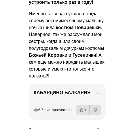
устроить только раз в году!
Именно так я рассуждала, когда
своему восьмимесячному малышу
ночью шила
костюм Поварешки
.
Наверное, так же рассуждали мои
сестры, когда шили своим
полугодовалым дочуркам костюмы
Божьей Коровки и Гусенички
! А
кем еще можно нарядить малышек,
которые и умеют-то только что
ползать?!
КАБАРДИНО-БАЛКАРИЯ – ПУТЕШЕСТВИЕ НА КАВКАЗ часть 3
РЕКЛАМА
РЕКЛАМА
РЕКЛАМА
РЕКЛАМА
6.7 тыс. просмотров
0