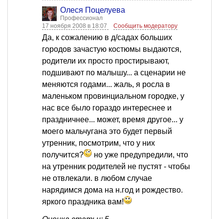
Олеся Поцелуева
Профессионал
17 ноября 2008 в 18:07
Сообщить модератору
Да, к сожалению в д/садах больших
городов зачастую костюмы выдаются,
родители их просто простирывают,
подшивают по малышу... а сценарии не
меняются годами... жаль, я росла в
маленьком провинциальном городке, у
нас все было гораздо интереснее и
праздничнее... может, время другое... у
моего мальчугана это будет первый
утренник, посмотрим, что у них
получится?
но уже предупредили, что
на утренник родителей не пустят - чтобы
не отвлекали. в любом случае
нарядимся дома на н.год и рождество.
яркого праздника вам!