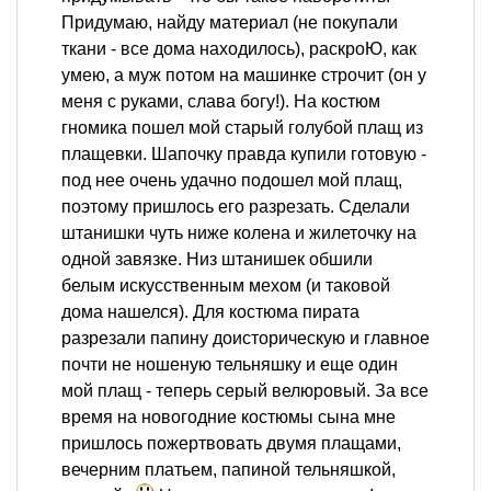
Придумаю, найду материал (не покупали
ткани - все дома находилось), раскроЮ, как
умею, а муж потом на машинке строчит (он у
меня с руками, слава богу!). На костюм
гномика пошел мой старый голубой плащ из
плащевки. Шапочку правда купили готовую -
под нее очень удачно подошел мой плащ,
поэтому пришлось его разрезать. Сделали
штанишки чуть ниже колена и жилеточку на
одной завязке. Низ штанишек обшили
белым искусственным мехом (и таковой
дома нашелся). Для костюма пирата
разрезали папину доисторическую и главное
почти не ношеную тельняшку и еще один
мой плащ - теперь серый велюровый. За все
время на новогодние костюмы сына мне
пришлось пожертвовать двумя плащами,
вечерним платьем, папиной тельняшкой,