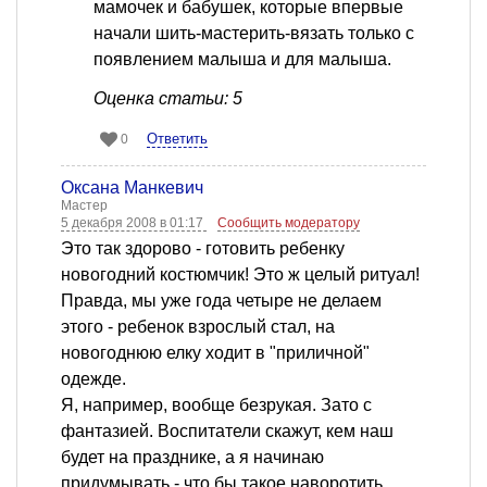
мамочек и бабушек, которые впервые
начали шить-мастерить-вязать только с
появлением малыша и для малыша.
Оценка статьи: 5
Ответить
0
Оксана Манкевич
Мастер
5 декабря 2008 в 01:17
Сообщить модератору
Это так здорово - готовить ребенку
новогодний костюмчик! Это ж целый ритуал!
Правда, мы уже года четыре не делаем
этого - ребенок взрослый стал, на
новогоднюю елку ходит в "приличной"
одежде.
Я, например, вообще безрукая. Зато с
фантазией. Воспитатели скажут, кем наш
будет на празднике, а я начинаю
придумывать - что бы такое наворотить.