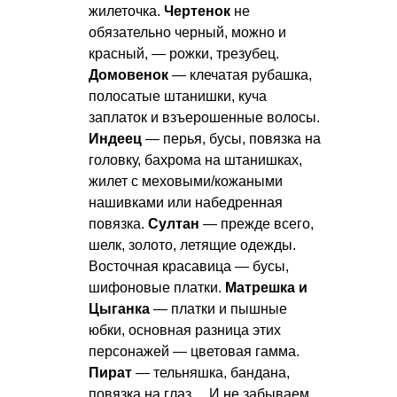
жилеточка.
Чертенок
не
обязательно черный, можно и
красный, — рожки, трезубец.
Домовенок
— клечатая рубашка,
полосатые штанишки, куча
заплаток и взъерошенные волосы.
Индеец
— перья, бусы, повязка на
головку, бахрома на штанишках,
жилет с меховыми/кожаными
нашивками или набедренная
повязка.
Султан
— прежде всего,
шелк, золото, летящие одежды.
Восточная красавица — бусы,
шифоновые платки.
Матрешка и
Цыганка
— платки и пышные
юбки, основная разница этих
персонажей — цветовая гамма.
Пират
— тельняшка, бандана,
повязка на глаз… И не забываем