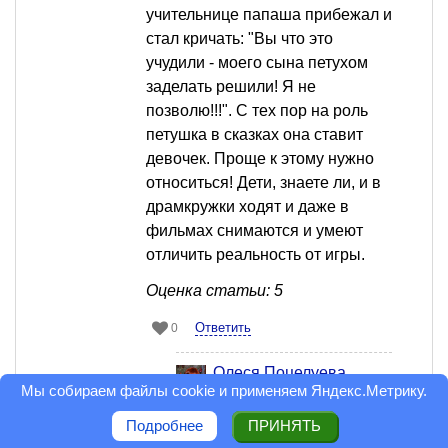
учительнице папаша прибежал и
стал кричать: "Вы что это
учудили - моего сына петухом
заделать решили! Я не
позволю!!!". С тех пор на роль
петушка в сказках она ставит
девочек. Проще к этому нужно
относиться! Дети, знаете ли, и в
драмкружки ходят и даже в
фильмах снимаются и умеют
отличить реальность от игры.
Оценка статьи: 5
Ответить
0
Олеся Поцелуева
Мы собираем файлы cookie и применяем
Яндекс.Метрику
.
Профессионал
5 декабря 2008 в 08:25
Сообщить
модератору
Подробнее
ПРИНЯТЬ
спасибо! про петушка - это