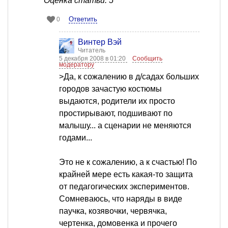
Оценка статьи: 5
Ответить
0
Винтер Вэй
Читатель
5 декабря 2008 в 01:20
Сообщить
модератору
>Да, к сожалению в д/садах больших
городов зачастую костюмы
выдаются, родители их просто
простирывают, подшивают по
малышу... а сценарии не меняются
годами...
Это не к сожалению, а к счастью! По
крайней мере есть какая-то защита
от педагогических экспериментов.
Сомневаюсь, что наряды в виде
паучка, козявочки, червячка,
чертенка, домовенка и прочего