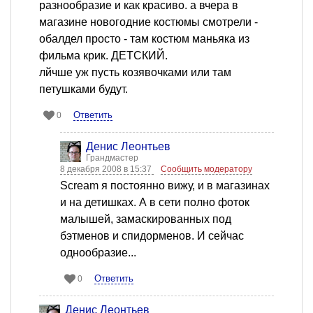
разнообразие и как красиво. а вчера в
магазине новогодние костюмы смотрели -
обалдел просто - там костюм маньяка из
фильма крик. ДЕТСКИЙ.
лйчше уж пусть козявочками или там
петушками будут.
Ответить
0
Денис Леонтьев
Грандмастер
8 декабря 2008 в 15:37
Сообщить модератору
Scream я постоянно вижу, и в магазинах
и на детишках. А в сети полно фоток
малышей, замаскированных под
бэтменов и спидорменов. И сейчас
однообразие...
Ответить
0
Денис Леонтьев