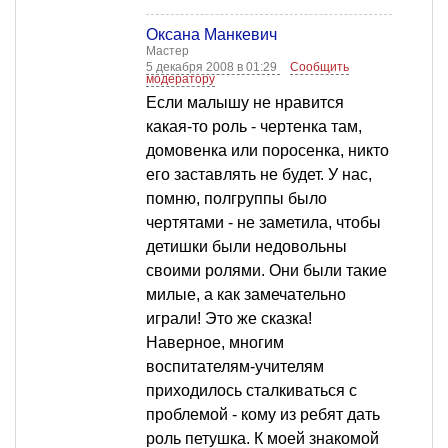
Оксана Манкевич
Мастер
5 декабря 2008 в 01:29
Сообщить
модератору
Если малышу не нравится
какая-то роль - чертенка там,
домовенка или поросенка, никто
его заставлять не будет. У нас,
помню, полгруппы было
чертятами - не заметила, чтобы
детишки были недовольны
своими ролями. Они были такие
милые, а как замечательно
играли! Это же сказка!
Наверное, многим
воспитателям-учителям
приходилось сталкиваться с
проблемой - кому из ребят дать
роль петушка. К моей знакомой