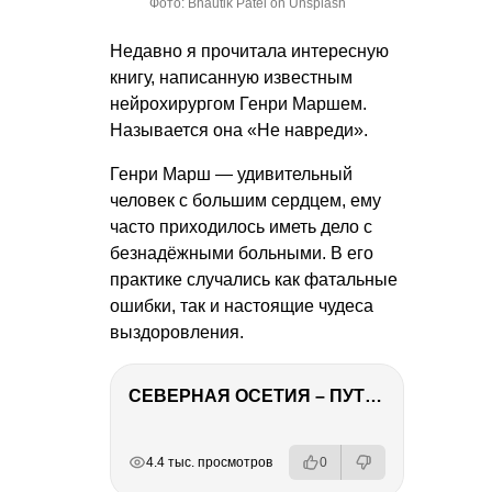
Фото: Bhautik Patel on Unsplash
Недавно я прочитала интересную
книгу, написанную известным
нейрохирургом Генри Маршем.
Называется она «Не навреди».
Генри Марш — удивительный
человек с большим сердцем, ему
часто приходилось иметь дело с
безнадёжными больными. В его
практике случались как фатальные
ошибки, так и настоящие чудеса
выздоровления.
СЕВЕРНАЯ ОСЕТИЯ – ПУТЕШЕСТВИЕ НА КАВКАЗ часть 4
РЕКЛАМА
РЕКЛАМА
РЕКЛАМА
РЕКЛАМА
4.4 тыс. просмотров
0