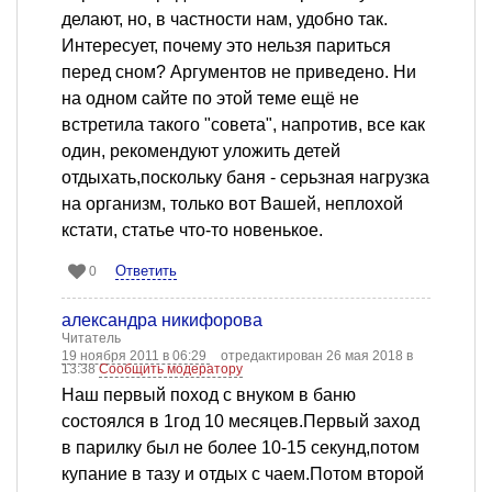
делают, но, в частности нам, удобно так.
Интересует, почему это нельзя париться
перед сном? Аргументов не приведено. Ни
на одном сайте по этой теме ещё не
встретила такого "совета", напротив, все как
один, рекомендуют уложить детей
отдыхать,поскольку баня - серьзная нагрузка
на организм, только вот Вашей, неплохой
кстати, статье что-то новенькое.
Ответить
0
александра никифорова
Читатель
19 ноября 2011 в 06:29
отредактирован 26 мая 2018 в
13:38
Сообщить модератору
Наш первый поход с внуком в баню
состоялся в 1год 10 месяцев.Первый заход
в парилку был не более 10-15 секунд,потом
купание в тазу и отдых с чаем.Потом второй