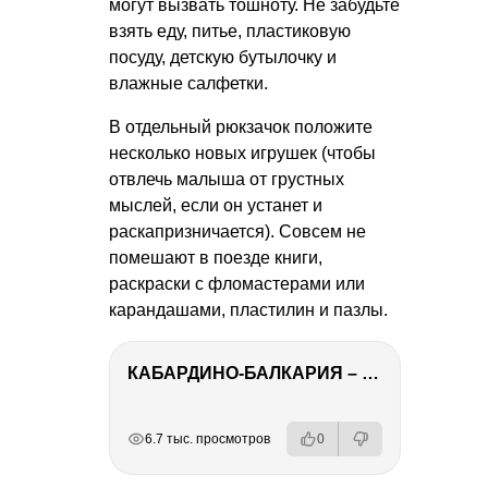
могут вызвать тошноту. Не забудьте
взять еду, питье, пластиковую
посуду, детскую бутылочку и
влажные салфетки.
В отдельный рюкзачок положите
несколько новых игрушек (чтобы
отвлечь малыша от грустных
мыслей, если он устанет и
раскапризничается). Совсем не
помешают в поезде книги,
раскраски с фломастерами или
карандашами, пластилин и пазлы.
КАБАРДИНО-БАЛКАРИЯ – ПУТЕШЕСТВИЕ НА КАВКАЗ часть 3
РЕКЛАМА
РЕКЛАМА
РЕКЛАМА
РЕКЛАМА
6.7 тыс. просмотров
0