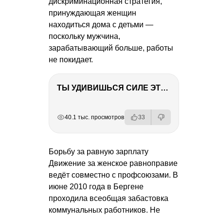
дискриминационная стратегия,
принуждающая женщин
находиться дома с детьми —
поскольку мужчина,
зарабатывающий больше, работы
не покидает.
ТЫ УДИВИШЬСЯ СИЛЕ ЭТО ЧЕЛОВЕКА! Блог о нашей поездке в Вышний Волочек
РЕКЛАМА
РЕКЛАМА
РЕКЛАМА
40.1 тыс. просмотров
33
Борьбу за равную зарплату
Движение за женское равноправие
ведёт совместно с профсоюзами. В
июне 2010 года в Бергене
проходила всеобщая забастовка
коммунальных работников. Не