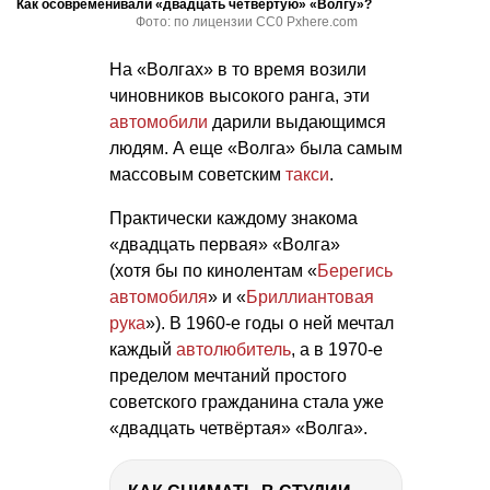
Как осовременивали «двадцать четвёртую» «Волгу»?
Фото: по лицензии CC0 Pxhere.com
На «Волгах» в то время возили
чиновников высокого ранга, эти
автомобили
дарили выдающимся
людям. А еще «Волга» была самым
массовым советским
такси
.
Практически каждому знакома
«двадцать первая» «Волга»
(хотя бы по кинолентам «
Берегись
автомобиля
» и «
Бриллиантовая
рука
»). В 1960-е годы о ней мечтал
каждый
автолюбитель
, а в 1970-е
пределом мечтаний простого
советского гражданина стала уже
«двадцать четвёртая» «Волга».