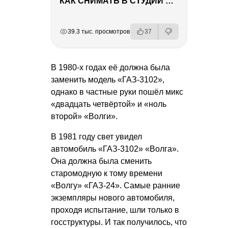
КАК СНИМАТЬ В СТУДИИ СО ВСПЫШКАМИ
РЕКЛАМА
РЕКЛАМА
РЕКЛАМА
39.3 тыс. просмотров
37
В 1980-х годах её должна была
заменить модель «ГАЗ-3102»,
однако в частные руки пошёл микс
«двадцать четвёртой» и «ноль
второй» «Волги».
В 1981 году свет увидел
автомобиль «ГАЗ-3102» «Волга».
Она должна была сменить
старомодную к тому времени
«Волгу» «ГАЗ-24». Самые ранние
экземпляры нового автомобиля,
проходя испытание, шли только в
госструктуры. И так получилось, что