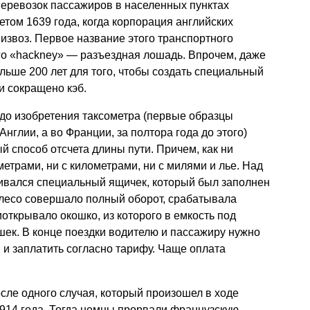
перевозок пассажиров в населенных пунктах
етом 1639 года, когда корпорация английских
извоз. Первое название этого транспортного
го «hackney» — разъездная лошадь. Впрочем, даже
льше 200 лет для того, чтобы создать специальный
и сокращено кэб.
до изобретения таксометра (первые образцы
Англии, а во Франции, за полтора года до этого)
 способ отсчета длины пути. Причем, как ни
метрами, ни с километрами, ни с милями и лье. Над
ливался специальный ящичек, который был заполнен
лесо совершало полный оборот, срабатывала
открывало окошко, из которого в емкость под
ек. В конце поездки водителю и пассажиру нужно
 и заплатить согласно тарифу. Чаще оплата
сле одного случая, который произошел в ходе
914 года. Тогда немцы прорвали французскую