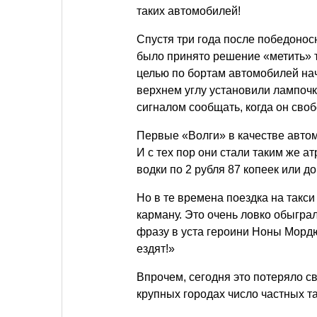
таких автомобилей!
Спустя три года после победоно
было принято решение «метить» та
целью по бортам автомобилей нач
верхнем углу установили лампочк
сигналом сообщать, когда он своб
Первые «Волги» в качестве автом
И с тех пор они стали таким же а
водки по 2 рубля 87 копеек или до
Но в те времена поездка на такс
карману. Это очень ловко обыгра
фразу в уста героини Ноны Морд
ездят!»
Впрочем, сегодня это потеряло св
крупных городах число частных т