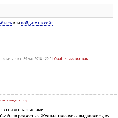
уйтесь
или
войдите на сайт
тредактирован 26 мая 2018 в 20:01
Сообщить модератору
щить модератору
о в связи с таксистами:
80-х была редкостью. Желтые талончики выдавались, их