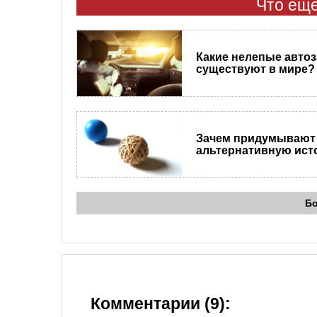
Что еще
​Какие нелепые авто
существуют в мире?
Зачем придумывают
альтернативную ис
Б
Комментарии (9):