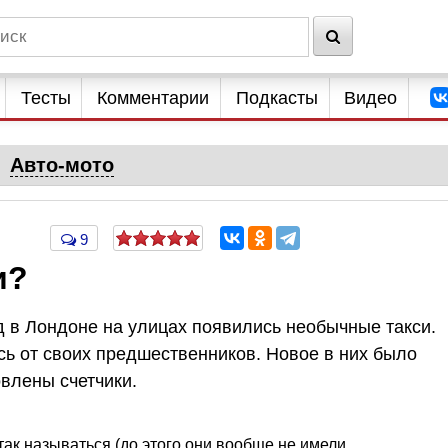
Тесты
Комментарии
Подкасты
Видео
Авто-мото
9
и?
ад в Лондоне на улицах появились необычные такси.
сь от своих предшественников. Новое в них было
влены счетчики.
 так называться (до этого они вообще не имели