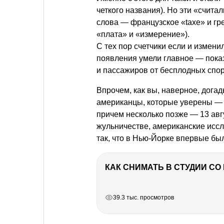
четкого названия). Но эти «счита
слова — французское «taхе» и гр
«плата» и «измерение»).
С тех пор счетчики если и измени
появления умели главное — пока
и пассажиров от бесплодных споро
Впрочем, как вы, наверное, дога
американцы, которые уверены — 
причем несколько позже — 13 авгу
жульничестве, американские иссл
так, что в Нью-Йорке впервые был
КАК СНИМАТЬ В СТУДИИ С
РЕКЛАМА
РЕКЛАМА
РЕКЛАМА
РЕКЛАМА
39.3 тыс. просмотров