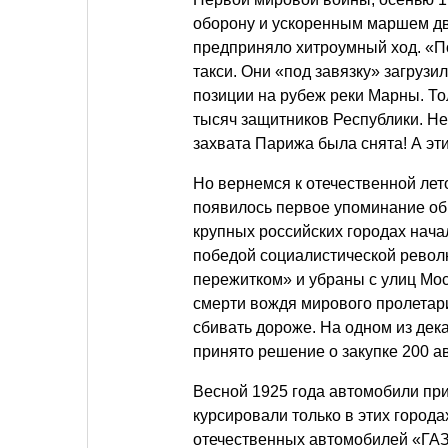
оборону и ускоренным маршем дв
предприняло хитроумный ход. «П
такси. Они «под завязку» загруз
позиции на рубеж реки Марны. То
тысяч защитников Республики. Не
захвата Парижа была снята! А эт
Но вернемся к отечественной лето
появилось первое упоминание об 
крупных российских городах нача
победой социалистической револ
пережитком» и убраны с улиц Мос
смерти вождя мирового пролетари
сбивать дороже. На одном из дек
принято решение о закупке 200 ав
Весной 1925 года автомобили при
курсировали только в этих город
отечественных автомобилей «ГАЗ