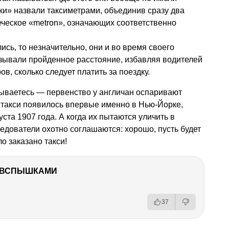
лки» назвали таксиметрами, объединив сразу два
еческое «metron», означающих соответственно
лись, то незначительно, они и во время своего
зывали пройденное расстояние, избавляя водителей
в, сколько следует платить за поездку.
дываетесь — первенство у англичан оспаривают
такси появилось впервые именно в Нью-Йорке,
ста 1907 года. А когда их пытаются уличить в
едователи охотно соглашаются: хорошо, пусть будет
о заказано такси!
О ВСПЫШКАМИ
37