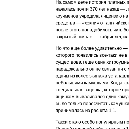
На самом деле история платных 
началась почти 370 лет назад — л
коучменов учредила лицензию на 
средства — «хэкни» от английско
после этого понадобилось чуть бо
закрытый экипаж — кабриолет, ил
Но что еще более удивительно — 
которого появились все-таки не в 
существовал еще один хитроумный
парадоксально он не связан ни с 
одним из колес экипажа устанав
небольшими камушками. Когда ко
специальная зацепка, которое при
ящичком вываливался один камуш
было только пересчитать камушки
принималась из расчета 1:1.
Такси стало особо популярным по
Первой мировой войны, осенью 1