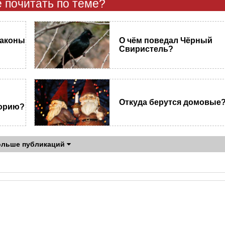
 почитать по теме?
законы
О чём поведал Чёрный
Свиристель?
Откуда берутся домовые
торию?
ольше публикаций