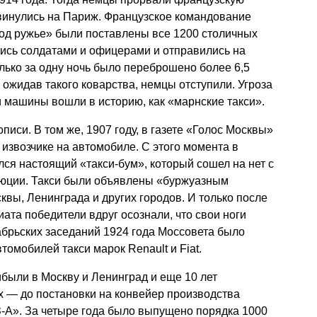
инулись на Париж. Французское командование
од ружье» были поставлены все 1200 столичных
ились солдатами и офицерами и отправились на
лько за одну ночь было переброшено более 6,5
 ожидав такого коварства, немцы отступили. Угроза
и машины вошли в историю, как «марнские такси».
писи. В том же, 1907 году, в газете «Голос Москвы»
извозчике на автомобиле. С этого момента в
лся настоящий «такси-бум», который сошел на нет с
юции. Такси были объявлены «буржуазным
квы, Ленинграда и других городов. И только после
ата победители вдруг осознали, что свои ноги
абрьских заседаний 1924 года Моссовета было
томобилей такси марок Renault и Fiat.
были в Москву и Ленинград и еще 10 лет
ах — до постановки на конвейер производства
-А». За четыре года было выпущено порядка 1000