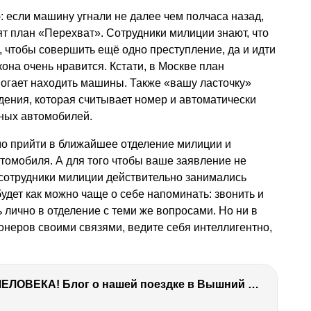
: если машину угнали не далее чем полчаса назад,
вят план «Перехват». Сотрудники милиции знают, что
, чтобы совершить ещё одно преступление, да и идти
она очень нравится. Кстати, в Москве план
могает находить машины. Также «вашу ласточку»
ения, которая считывает номер и автоматически
нных автомобилей.
о прийти в ближайшее отделение милиции и
томобиля. А для того чтобы ваше заявление не
и сотрудники милиции действительно занимались
удет как можно чаще о себе напоминать: звонить и
ь лично в отделение с теми же вопросами. Но ни в
онеров своими связями, ведите себя интеллигентно,
ТЫ УДИВИШЬСЯ СИЛЕ ЭТО ЧЕЛОВЕКА! Блог о нашей поездке в Вышний Волочек