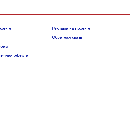
роекте
Реклама на проекте
Q
Обратная связь
орам
личная оферта