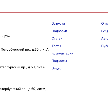
Выпуски
О п
Подборки
FA
ни.ру»
Статьи
Авт
Тесты
Пуб
Петербургский пр., д.60, лит.А,
Комментарии
Подкасты
ербургский пр., д.60, лит.А,
Видео
тербургский пр., д.60, лит.А,