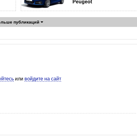
Peugeot
ольше публикаций
уйтесь
или
войдите на сайт