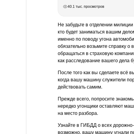
РЕКЛАМА
РЕКЛАМА
РЕКЛАМА
40.1 тыс. просмотров
Не забудьте в отделении милиции 
кто будет заниматься вашим делом
именно по поводу угона автомоби
обязательно возьмите справку о 
обращаться в страховую компанию.
как расследование вашего дела бу
После того как вы сделаете всё в
когда вашу машину служители пор
действовать самим.
Прежде всего, попросите знакомы
нередко угонщики оставляют маш
на место разбора.
Узнайте в ГИБДД о всех дорожно
возможно, вашу машину угнали п