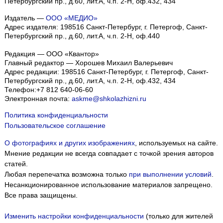
Петербургский пр., д.60, лит.А, ч.п. 2-Н, оф.432, 434
Издатель —
ООО «МЕДИО»
Адрес издателя: 198516 Санкт-Петербург, г. Петергоф, Санкт-
Петербургский пр., д.60, лит.А, ч.п. 2-Н, оф.440
Редакция — ООО «Квантор»
Главный редактор — Хорошев Михаил Валерьевич
Адрес редакции:
198516
Санкт-Петербург, г. Петергоф
,
Санкт-
Петербургский пр., д.60, лит.А, ч.п. 2-Н, оф.432, 434
Телефон:
+7 812 640-06-60
Электронная почта:
askme@shkolazhizni.ru
Политика конфиденциальности
Пользовательское соглашение
О фотографиях и других изображениях
, используемых на сайте.
Мнение редакции не всегда совпадает с точкой зрения авторов
статей.
Любая перепечатка возможна только
при выполнении условий
.
Несанкционированное использование материалов запрещено.
Все права защищены.
Изменить настройки конфиденциальности
(только для жителей