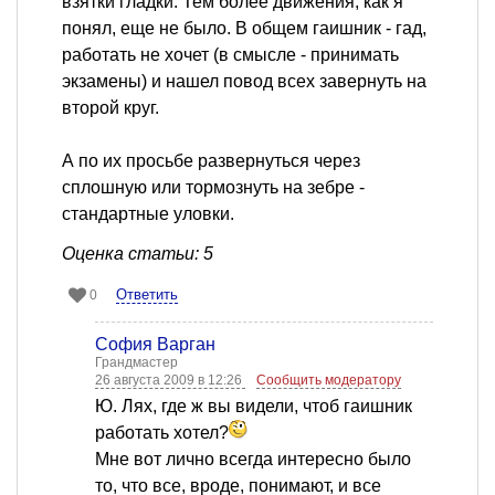
взятки гладки. Тем более движения, как я
понял, еще не было. В общем гаишник - гад,
работать не хочет (в смысле - принимать
экзамены) и нашел повод всех завернуть на
второй круг.
А по их просьбе развернуться через
сплошную или тормознуть на зебре -
стандартные уловки.
Оценка статьи: 5
Ответить
0
София Варган
Грандмастер
26 августа 2009 в 12:26
Сообщить модератору
Ю. Лях, где ж вы видели, чтоб гаишник
работать хотел?
Мне вот лично всегда интересно было
то, что все, вроде, понимают, и все