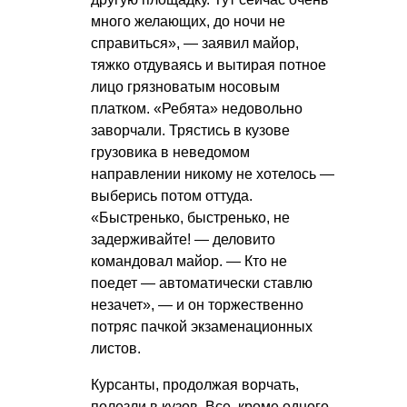
много желающих, до ночи не
справиться», — заявил майор,
тяжко отдуваясь и вытирая потное
лицо грязноватым носовым
платком. «Ребята» недовольно
заворчали. Трястись в кузове
грузовика в неведомом
направлении никому не хотелось —
выберись потом оттуда.
«Быстренько, быстренько, не
задерживайте! — деловито
командовал майор. — Кто не
поедет — автоматически ставлю
незачет», — и он торжественно
потряс пачкой экзаменационных
листов.
Курсанты, продолжая ворчать,
полезли в кузов. Все, кроме одного.