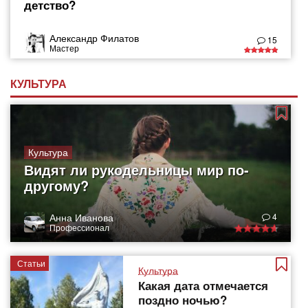
детство?
Александр Филатов
15
Мастер
КУЛЬТУРА
Культура
Видят ли рукодельницы мир по-
другому?
Анна Иванова
4
Профессионал
Статьи
Культура
Какая дата отмечается
поздно ночью?