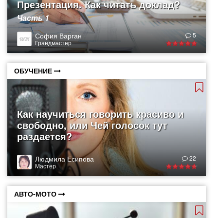
Презентация. Как читать доклад?
Часть 1
София Варган
5
Грандмастер
ОБУЧЕНИЕ
Как научиться говорить красиво и
свободно, или Чей голосок тут
раздается?
Людмила Есипова
22
Мастер
АВТО-МОТО