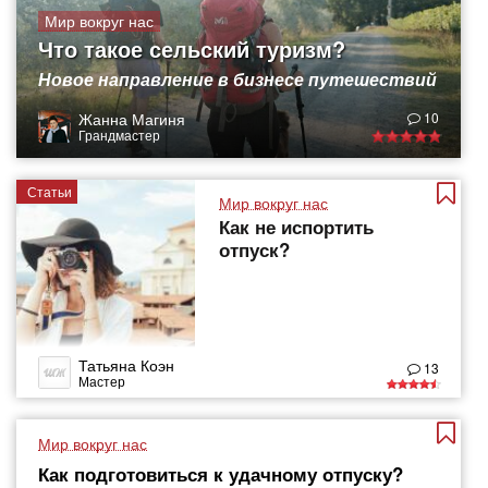
Мир вокруг нас
Что такое сельский туризм?
Новое направление в бизнесе путешествий
Жанна Магиня
10
Грандмастер
Статьи
Мир вокруг нас
Как не испортить
отпуск?
Татьяна Коэн
13
Мастер
Мир вокруг нас
Как подготовиться к удачному отпуску?