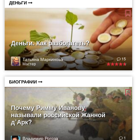
ДЕНЬГИ
Деньги. Как разбогатеть?
Татьяна Маркинова
15
Мастер
БИОГРАФИИ
Почему Римму Иванову
называли российской Жанной
д’Арк?
Владимир Рогоза
1