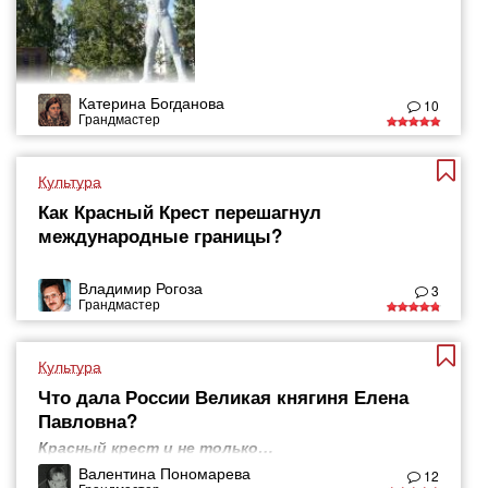
Катерина Богданова
10
Грандмастер
Культура
Как Красный Крест перешагнул
международные границы?
Владимир Рогоза
3
Грандмастер
Культура
Что дала России Великая княгиня Елена
Павловна?
Красный крест и не только…
Валентина Пономарева
12