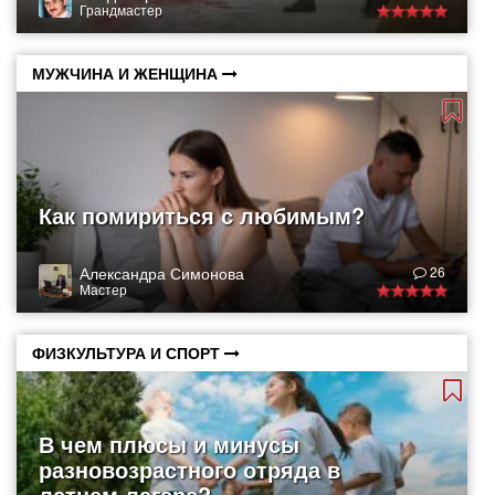
Грандмастер
МУЖЧИНА И ЖЕНЩИНА
Как помириться с любимым?
Александра Симонова
26
Мастер
ФИЗКУЛЬТУРА И СПОРТ
В чем плюсы и минусы
разновозрастного отряда в
летнем лагере?