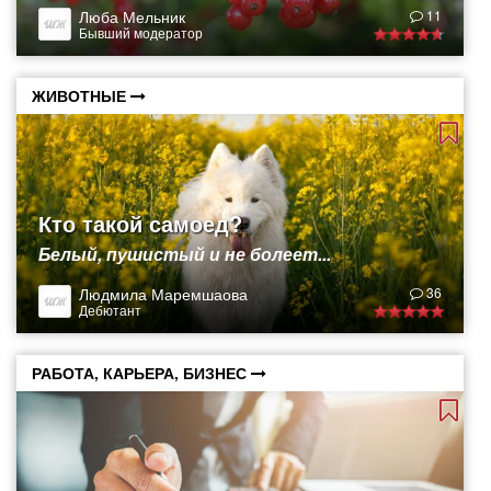
Люба Мельник
11
Бывший модератор
ЖИВОТНЫЕ
Кто такой самоед?
Белый, пушистый и не болеет...
Людмила Маремшаова
36
Дебютант
РАБОТА, КАРЬЕРА, БИЗНЕС