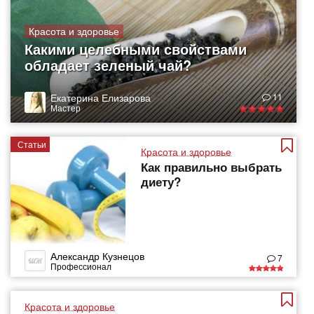
Красота и здоровье
Какими целебными свойствами
обладает зеленый чай?
Екатерина Елизарова
11
Мастер
Статьи
Красота и здоровье
Как правильно выбрать
диету?
Александр Кузнецов
7
Профессионал
Красота и здоровье