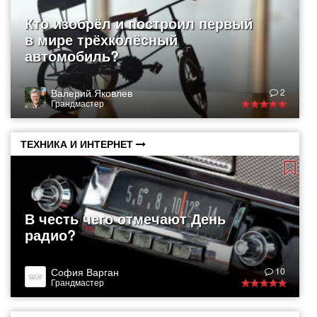
Кто изобрёл и построил первый
в мире трёхколёсный
автомобиль?
Валерий Яковлев
2
Грандмастер
ТЕХНИКА И ИНТЕРНЕТ
В честь чего отмечают День
радио?
София Варган
10
Грандмастер