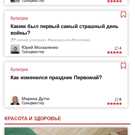
Грандмастер
Культура
Каким был первый самый страшный день
войны?
22 июня глазами девочки-подростка
Юрий Москаленко
4
Грандмастер
Культура
Как изменился праздник Первомай?
Марина Дутти
8
Грандмастер
КРАСОТА И ЗДОРОВЬЕ