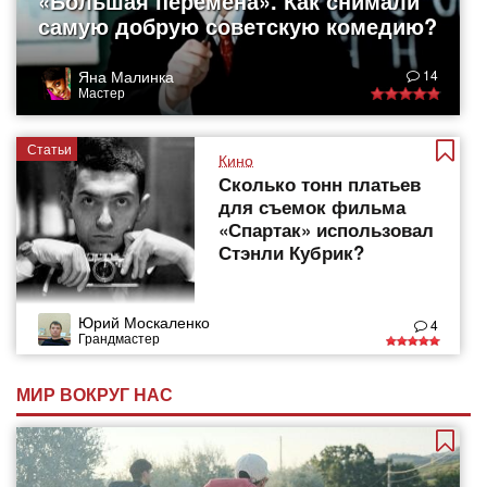
«Большая перемена». Как снимали
самую добрую советскую комедию?
Яна Малинка
14
Мастер
Статьи
Кино
Сколько тонн платьев
для съемок фильма
«Спартак» использовал
Стэнли Кубрик?
Юрий Москаленко
4
Грандмастер
МИР ВОКРУГ НАС