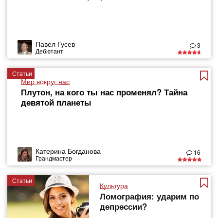
Павел Гусев
3
Дебютант
Статьи
Мир вокруг нас
Плутон, на кого ты нас променял? Тайна
девятой планеты
Катерина Богданова
16
Грандмастер
Статьи
Культура
Ломография: ударим по
депрессии?