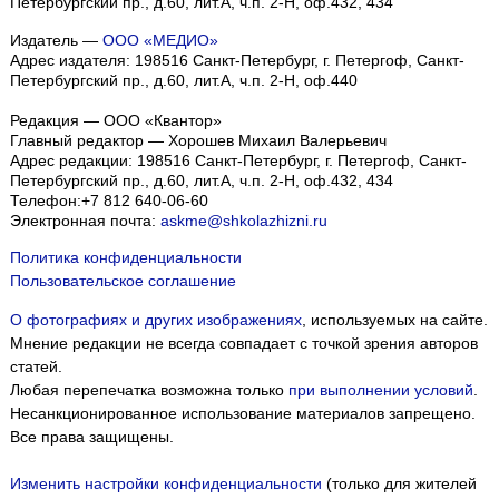
Петербургский пр., д.60, лит.А, ч.п. 2-Н, оф.432, 434
Издатель —
ООО «МЕДИО»
Адрес издателя: 198516 Санкт-Петербург, г. Петергоф, Санкт-
Петербургский пр., д.60, лит.А, ч.п. 2-Н, оф.440
Редакция — ООО «Квантор»
Главный редактор — Хорошев Михаил Валерьевич
Адрес редакции:
198516
Санкт-Петербург, г. Петергоф
,
Санкт-
Петербургский пр., д.60, лит.А, ч.п. 2-Н, оф.432, 434
Телефон:
+7 812 640-06-60
Электронная почта:
askme@shkolazhizni.ru
Политика конфиденциальности
Пользовательское соглашение
О фотографиях и других изображениях
, используемых на сайте.
Мнение редакции не всегда совпадает с точкой зрения авторов
статей.
Любая перепечатка возможна только
при выполнении условий
.
Несанкционированное использование материалов запрещено.
Все права защищены.
Изменить настройки конфиденциальности
(только для жителей