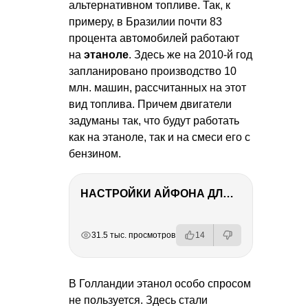
альтернативном топливе. Так, к
примеру, в Бразилии почти 83
процента автомобилей работают
на
этаноле
. Здесь же на 2010-й год
запланировано производство 10
млн. машин, рассчитанных на этот
вид топлива. Причем двигатели
задуманы так, что будут работать
как на этаноле, так и на смеси его с
бензином.
НАСТРОЙКИ АЙФОНА ДЛЯ ФОТО И ВИДЕО
РЕКЛАМА
РЕКЛАМА
РЕКЛАМА
31.5 тыс. просмотров
14
В Голландии этанол особо спросом
не пользуется. Здесь стали