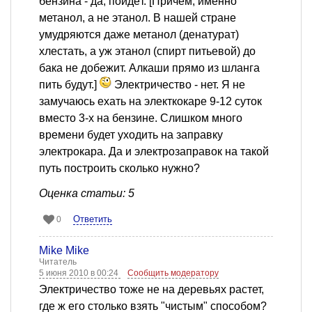
бензина - да, пойдёт. [Причем, именно
метанол, а не этанол. В нашей стране
умудряются даже метанол (денатурат)
хлестать, а уж этанол (спирт питьевой) до
бака не добежит. Алкаши прямо из шланга
пить будут.]
Электричество - нет. Я не
замучаюсь ехать на электкокаре 9-12 суток
вместо 3-х на бензине. Слишком много
времени будет уходить на заправку
электрокара. Да и электрозаправок на такой
путь построить сколько нужно?
Оценка статьи: 5
Ответить
0
Mike Mike
Читатель
5 июня 2010 в 00:24
Сообщить модератору
Электричество тоже не на деревьях растет,
где ж его столько взять "чистым" способом?