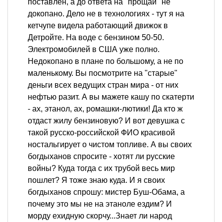
поставлен, а до ответа на "прощай" не
докопано. Дело не в технологиях - тут я на
кетчупе видела работающий движок в
Детройте. На воде с бензином 50-50.
Электромобилей в США уже полно.
Недокопано в плане по большому, а не по
маленькому. Вы посмотрите на "старые"
деньги всех ведущих стран мира - от них
нефтью разит. А вы мажете кашу по скатерти
- ах, этанол, ах, ромашки-лютики! Да кто ж
отдаст жилу бензиновую? И вот девушка с
такой русско-российской ФИО красивой
ностальгирует о чистом топливе. А вы своих
богдыханов спросите - хотят ли русские
войны? Куда тогда с их трубой весь мир
пошлет? Я тоже знаю куда. И я своих
богдыханов спрошу: мистер Буш-Обама, а
почему это мы не на этаноле ездим? И
морду ехидную скорчу...Знает ли народ