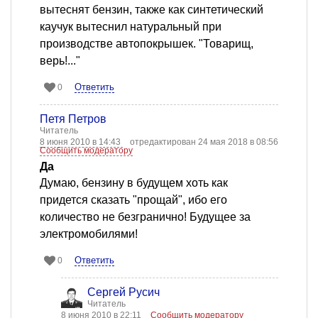
вытеснят бензин, также как синтетический
каучук вытеснил натуральный при
производстве автопокрышек. "Товарищ,
верь!..."
Ответить
0
Петя Петров
Читатель
8 июня 2010 в 14:43
отредактирован 24 мая 2018 в 08:56
Сообщить модератору
Да
Думаю, бензину в будущем хоть как
придется сказать "прощай", ибо его
количество не безгранично! Будущее за
электромобилями!
Ответить
0
Сергей Русич
Читатель
8 июня 2010 в 22:11
Сообщить модератору