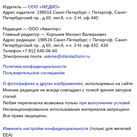
Издатель —
ООО «МЕДИО»
Адрес издателя: 198516 Санкт-Петербург, г. Петергоф, Санкт-
Петербургский пр., д.60, лит.А, ч.п. 2-Н, оф.440
Редакция — ООО «Квантор»
Главный редактор — Хорошев Михаил Валерьевич
Адрес редакции:
198516
Санкт-Петербург, г. Петергоф
,
Санкт-
Петербургский пр., д.60, лит.А, ч.п. 2-Н, оф.432, 434
Телефон:
+7 812 640-06-60
Электронная почта:
askme@shkolazhizni.ru
Политика конфиденциальности
Пользовательское соглашение
О фотографиях и других изображениях
, используемых на сайте.
Мнение редакции не всегда совпадает с точкой зрения авторов
статей.
Любая перепечатка возможна только
при выполнении условий
.
Несанкционированное использование материалов запрещено.
Все права защищены.
Изменить настройки конфиденциальности
(только для жителей
EEA)