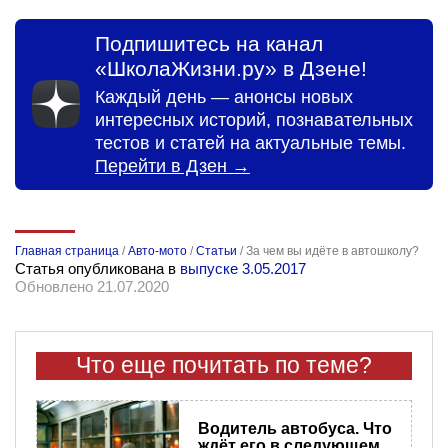
Подпишитесь на канал
«ШколаЖизни.ру» в Дзене!
Каждый день — анонсы новых
интересных историй, познавательных
тестов и статей на актуальные темы.
Перейти в Дзен →
Главная страница
/
Авто-мото
/
Статьи
/
За чем вы идёте в автошколу?
Статья опубликована в
выпуске 3.05.2017
Обновлено 21.07.2020
Что еще почитать по теме?
Водитель автобуса. Что
ждёт его в следующем