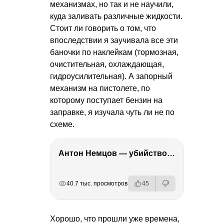
механизмах, но так и не научили,
куда заливать различные жидкости.
Стоит ли говорить о том, что
впоследствии я заучивала все эти
баночки по наклейкам (тормозная,
очистительная, охлаждающая,
гидроусилительная). А запорный
механизм на пистолете, по
которому поступает бензин на
заправке, я изучала чуть ли не по
схеме.
Антон Немцов — убийство Бориса Немцова, переезд в Дубай, семья и политика
РЕКЛАМА
РЕКЛАМА
РЕКЛАМА
40.7 тыс. просмотров
45
Хорошо, что прошли уже времена,