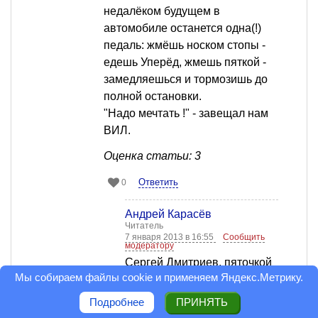
недалёком будущем в
автомобиле останется одна(!)
педаль: жмёшь носком стопы -
едешь Уперёд, жмешь пяткой -
замедляешься и тормозишь до
полной остановки.
"Надо мечтать !" - завещал нам
ВИЛ.
Оценка статьи: 3
Ответить
0
Андрей Карасёв
Читатель
7 января 2013 в 16:55
Сообщить
модератору
Сергей Дмитриев, пяточкой
Мы собираем файлы cookie и применяем
Яндекс.Метрику
.
тормозит ЯК-42. Узнали,
когда разбился.
Подробнее
ПРИНЯТЬ