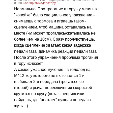
8 января 2013 в 01:57
отредактирован 8 января 2013 в
01:58
Сообщить модератору
Нормально. Про трогание в гору - у меня на
"копейке" было специальное упражнение -
снимаешь с тормоза и играешь газом-
сцеплением, чтоб машина оставалась на
месте (ну, может, трогалась/скатывалась не
более чем на 10см). Сразу прочувствуешь,
когда сцепление хватает, какая задержка
педали газа, динамика реакции педали газа.
После этого упражнения проблема трогания
в гору исчезает.
А самое ужасное мучение - в гололед на
М412-м, у которого не включается 1 и
выбивает 3-я передача (трогаться со
второй) и рычаг переключения скоростей
крутится по-кругу (пока с непривычки
найдешь, где "хватает" нужная передача -
жуть....)