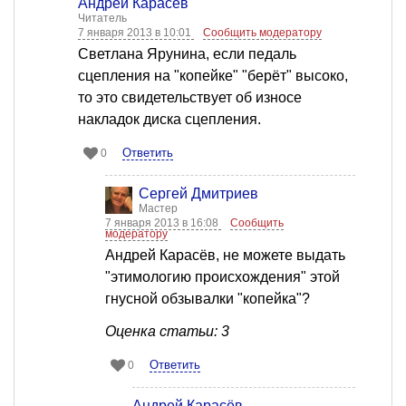
Андрей Карасёв
Читатель
7 января 2013 в 10:01
Сообщить модератору
Светлана Ярунина, если педаль
сцепления на "копейке" "берёт" высоко,
то это свидетельствует об износе
накладок диска сцепления.
Ответить
0
Сергей Дмитриев
Мастер
7 января 2013 в 16:08
Сообщить
модератору
Андрей Карасёв, не можете выдать
"этимологию происхождения" этой
гнусной обзывалки "копейка"?
Оценка статьи: 3
Ответить
0
Андрей Карасёв