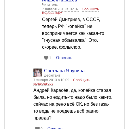
Читатель
7 января 2013 в 16:16
Сообщить
модератору
Сергей Дмитриев, в СССР,
теперь РФ "копейка" не
воспринимается как какая-то
"гнусная обзывалка". Это,
скорее, фольклор.
Ответить
1
Светлана Ярунина
Дебютант
7 января 2013 в 10:09
Сообщить
модератору
Андрей Карасёв, да, копейка старая
была, но ездить-то надо было как-то,
сейчас на рено всё ОК, но без газа-
то ведь не поедешь всё равно,
правда?
Ответить
0