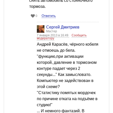
снять автомобиль со стояночного
тормоза.
Ответить
0
Сергей Дмитриев
Мастер
7 января 2013 в 16:49
Сообщить
модератору
Андрей Карасёв, чёрного кобеля
не отмоешь до бела.
"функцию,при активации
которой, давление в тормозном
контуре падает через 2
секунды..." Как замысловато.
Компьютер не задействован в
этой схеме?
"Статистику помятых мордочек
по причине отката на подъёме в
студию!"
... И немного фантазий. В