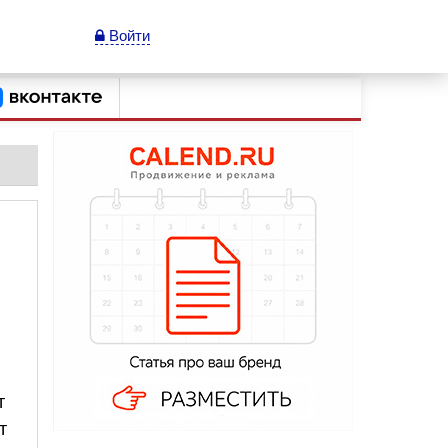
Войти
т
т