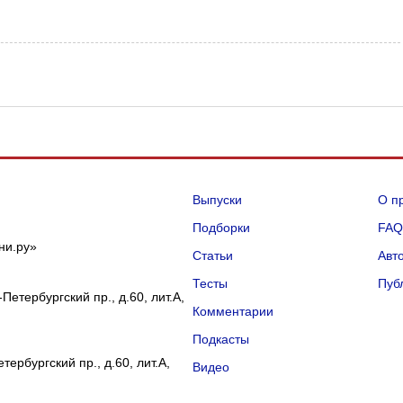
Выпуски
О п
Подборки
FA
ни.ру»
Статьи
Авт
Тесты
Пуб
Петербургский пр., д.60, лит.А,
Комментарии
Подкасты
ербургский пр., д.60, лит.А,
Видео