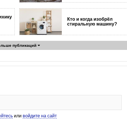
ихику
Кто и когда изобрёл
стиральную машину?
ольше публикаций
уйтесь
или
войдите на сайт