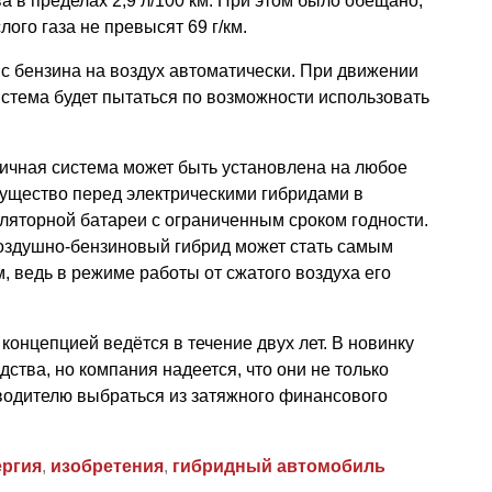
а в пределах 2,9 л/100 км. При этом было обещано,
ого газа не превысят 69 г/км.
с бензина на воздух автоматически. При движении
система будет пытаться по возможности использовать
гичная система может быть установлена на любое
мущество перед электрическими гибридами в
ляторной батареи с ограниченным сроком годности.
воздушно-бензиновый гибрид может стать самым
 ведь в режиме работы от сжатого воздуха его
 концепцией ведётся в течение двух лет. В новинку
ства, но компания надеется, что они не только
зводителю выбраться из затяжного финансового
ергия
,
изобретения
,
гибридный автомобиль