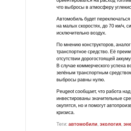
ориентировался на расход топлив
что выбросы в атмосферу углекисл
Автомобиль будет переключаться 
на малых скоростях, до 70 км/ч, 
исключительно воздух.
По мнению конструкторов, анало
транспортное средство. Её преи
отсутствии дорогостоящей аккуму
В случае коммерческого успеха 
зелёным транспортным средством,
выбросы равны нулю.
Peugeot сообщает, что работа над
инвестированы значительные сред
окупятся, но и помогут автопрои
кризиса.
Теги:
автомобили
,
экология
,
эн