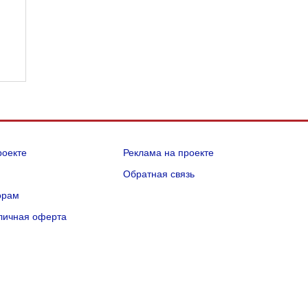
роекте
Реклама на проекте
Q
Обратная связь
орам
личная оферта