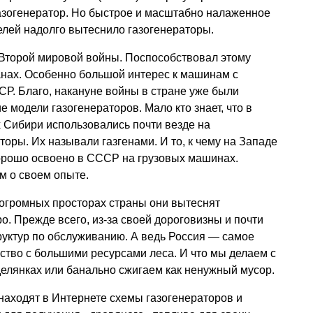
газогенератор. Но быстрое и масштабно налаженное
елей надолго вытеснило газогенераторы.
 Второй мировой войны. Поспособствовал этому
нах. Особенно большой интерес к машинам с
Р. Благо, накануне войны в стране уже были
 модели газогенераторов. Мало кто знает, что в
 Сибири использовались почти везде на
оры. Их называли газгенами. И то, к чему на Западе
хорошо освоено в СССР на грузовых машинах.
м о своем опыте.
огромных просторах страны они вытеснят
о. Прежде всего, из-за своей дороговизны и почти
руктур по обслуживанию. А ведь Россия — самое
рство с большими ресурсами леса. И что мы делаем с
делянках или банально сжигаем как ненужный мусор.
находят в Интернете схемы газогенераторов и