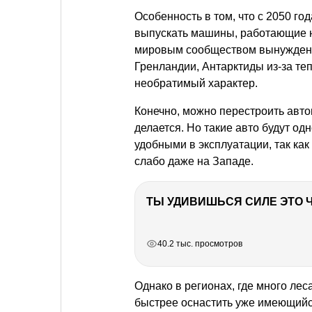
Особенность в том, что с 2050 го
выпускать машины, работающие н
мировым сообществом вынужденно
Гренландии, Антарктиды из-за те
необратимый характер.
Конечно, можно перестроить авто
делается. Но такие авто будут од
удобными в эксплуатации, так как
слабо даже на Западе.
РЕКЛАМА
РЕКЛАМА
РЕКЛАМА
40.2 тыс. просмотров
Однако в регионах, где много ле
быстрее оснастить уже имеющийс