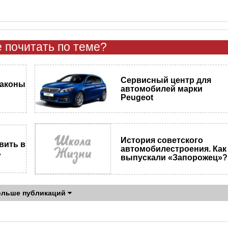
 почитать по теме?
Сервисный центр для
законы
автомобилей марки
Peugeot
История советского
вить в
автомобилестроения. Как
ь
выпускали «Запорожец»?
ольше публикаций