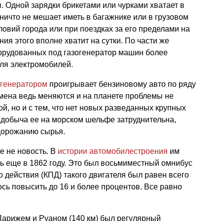
 Одной зарядки брикетами или чурками хватает в
ничто не мешает иметь в багажнике или в грузовом
ловий города или при поездках за его пределами на
ия этого вполне хватит на сутки. По части же
рудованных под газогенератор машин более
уля электромобилей.
огенератором
проигрывает бензиновому авто по ряду
мена ведь меняются и на планете проблемы не
ой, но и с тем, что нет новых разведанных крупных
 добыча ее на морском шельфе затруднительна,
одорожанию сырья.
е не новость. В
истории автомобилестроения
им
 еще в 1862 году. Это был восьмиместный омнибус
о действия (КПД) такого двигателя был равен всего
сь повысить до 16 и более процентов. Все равно
Парижем и Руаном (140 км) был регулярный