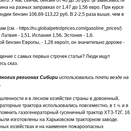
 У нас сейчас бензин от 40 до 50 руб. (в зависимости
ина на разных заправках от 1,47 до 1,56 евро. При курсе
яндии бензин 106,69-113,22 руб. В 2-2,5 раза выше, чем в
см. - https://ru.globalpetrolprices.com/gasoline_prices/)
 Латвия - 1,51. Испания 1,56, Эстония - 1,6.
й бензин Европы, - 1,28 евро/л, он значительно дороже -
ждение с самых первых строчек статьи? Люди ищут
сь сказ.
многих регионах Сибири
использовались почти везде на
.
шленности и в лесном хозяйстве страны в довоенный,
торные трактора использовались повсеместно, в т. ч. и в
помнить газогенераторный гусеничный трактор ХТЗ-Т2Г, 16
 были изготовлены на Харьковском тракторном заводе.
есных хозяйствах и на наименее пожароопасных