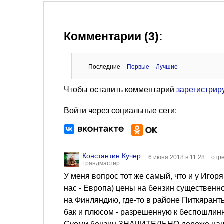
Комментарии (3):
Последние
Первые
Лучшие
Чтобы оставить комментарий
зарегистрир
Войти через социальные сети:
Константин Кучер
6 июня 2018 в 11:28
отр
Грандмастер
У меня вопрос тот же самый, что и у Игоря 
нас - Европа) цены на бензин существенно 
на Финляндию, где-то в районе Питкярант
бак и плюсом - разрешенную к беспошлинно