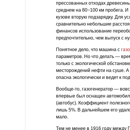
прессованных отходах древесины.
среднем на 80−100 км пробега. И 
кузове вторую подзарядку. Для ус
сравнительно небольшие расстоян
финансов использование переобо
предпочтительно, чем выпуск с н
Понятное дело, что машина с
газ
параметров. Но что делать — вре
только с экологической обстановк
месторождений нефти на суше. А
опасна экологически и ведет к п
Вообще-то, газогенератор — вовс
впервые был оснащен автомобиль
(автобус). Коэффициент полезног
лишь 5%. В дальнейшем его удало
мало.
Тем не менее в 1916 году между 