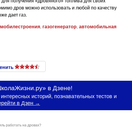
 для получения «дровяного» топлива для своих
омимо дров можно использовать и любой по качеству
оже дает газ.
омобилестроения
,
газогенератор
,
автомобильная
енить
колаЖизни.ру» в Дзене!
интересных историй, познавательных тестов и
ерейти в Дзен →
ль работать на дровах?