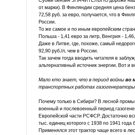
Суоми бензин ЗНАЧИТЕЛЬНО дороже нашего.
от марки). В Финляндии средняя цена бенз
72,58 руб. за евро, получается, что в Финл
России.
То же самое и по иным европейским странам (
Польша - 1,41 евро за литр, Венгрия - 1,46,
Даже в Литве, где, похоже, самый недорого
92,90 руб./л, чем в России.
Так зачем тогда вводить читателя в заблу
альтернативный источник энергии. Вот и ве
Мало кто знает, что в период войны
во 
транспортных работах газогенераторы
Почему только в Сибири? В лесной промы
военный и послевоенный период газогенера
Европейской части РСФСР. Достаточно вс
тыс. единиц которого с 1938 по 1941 года
Применялся этот трактор чаще всего в л