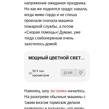
напряжение ожидания праздника.
Но как же поднялся градус накала,
когда мимо гордо и не спеша
проехали сначала машина
пожарной службы, а потом
«Скорая помощь»! Думаю, уже
тогда слабонервным очень
захотелось домой.
МОЩНЫЙ ЦВЕТНОЙ СВЕТ – NANLITE FC-500C
РЕКЛАМА
РЕКЛАМА
РЕКЛАМА
РЕКЛАМА
50.5 тыс.
146
просмотров
Наконец, шоу
экстрима
началось.
На разогреве обычные машины с
таким визгом тормозов делали
развороты и разъезды, что кровь