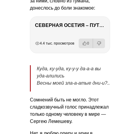
за ними, словно из тумана,
донеслось до боли знакомое:
СЕВЕРНАЯ ОСЕТИЯ – ПУТЕШЕСТВИЕ НА КАВКАЗ часть 4
РЕКЛАМА
РЕКЛАМА
РЕКЛАМА
4.4 тыс. просмотров
0
Куда, ку-уда, ку-у-у да-а-а вы
уда-алились
Весны моей зла-а-атые дни-и?..
Сомнений быть не могло. Этот
сладкозвучный голос принадлежал
только одному человеку в мире —
Сергею Лемешеву.
Нет, я люблю оперу и арии в