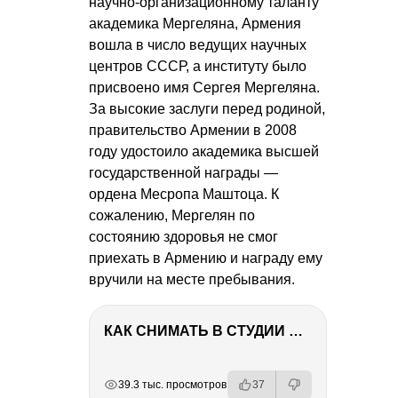
научно-организационному таланту
академика Мергеляна, Армения
вошла в число ведущих научных
центров СССР, а институту было
присвоено имя Сергея Мергеляна.
За высокие заслуги перед родиной,
правительство Армении в 2008
году удостоило академика высшей
государственной награды —
ордена Месропа Маштоца. К
сожалению, Мергелян по
состоянию здоровья не смог
приехать в Армению и награду ему
вручили на месте пребывания.
КАК СНИМАТЬ В СТУДИИ СО ВСПЫШКАМИ
РЕКЛАМА
РЕКЛАМА
РЕКЛАМА
39.3 тыс. просмотров
37