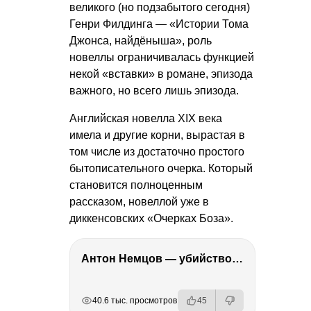
великого (но подзабытого сегодня)
Генри Филдинга — «Истории Тома
Джонса, найдёныша», роль
новеллы ограничивалась функцией
некой «вставки» в романе, эпизода
важного, но всего лишь эпизода.
Английская новелла ХІХ века
имела и другие корни, вырастая в
том числе из достаточно простого
бытописательного очерка. Который
становится полноценным
рассказом, новеллой уже в
диккенсовских «Очерках Боза».
Антон Немцов — убийство Бориса Немцова, переезд в Дубай, семья и политика
РЕКЛАМА
РЕКЛАМА
РЕКЛАМА
40.6 тыс. просмотров
45