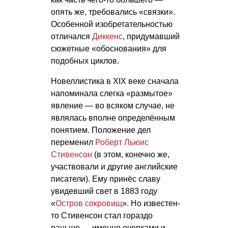
опять же, требовались «связки».
Особенной изобретательностью
отличался
Диккенс
, придумавший
сюжетные «обоснования» для
подобных циклов.
Новеллистика в ХІХ веке сначала
напоминала слегка «размытое»
явление — во всяком случае, не
являлась вполне определённым
понятием. Положение дел
переменил
Роберт Льюис
Стивенсон
(в этом, конечно же,
участвовали и другие английские
писатели). Ему принёс славу
увидевший свет в 1883 году
«
Остров сокровищ
». Но известен-
то Стивенсон стал гораздо
раньше — именно очерками и