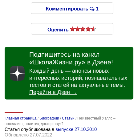
Комментировать
1
Оценить
Подпишитесь на канал
«ШколаЖизни.ру» в Дзене!
Каждый день — анонсы новых
интересных историй, познавательных
тестов и статей на актуальные темы.
Перейти в Дзен →
Главная страница
/
Биографии
/
Статьи
/
Неизвестный Уэллс –
новеллист, политик, доктор наук?
Статья опубликована в
выпуске 27.10.2010
Обновлено 27.07.2022