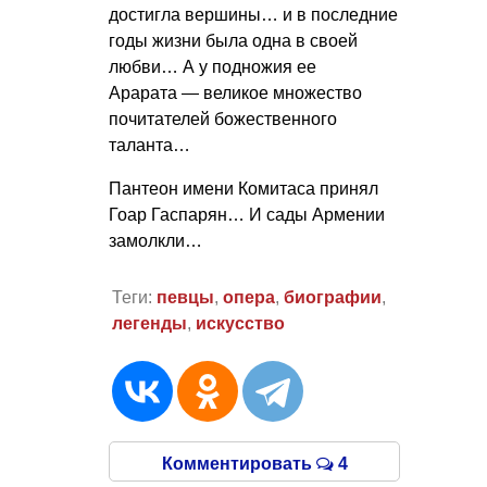
достигла вершины… и в последние
годы жизни была одна в своей
любви… А у подножия ее
Арарата — великое множество
почитателей божественного
таланта…
Пантеон имени Комитаса принял
Гоар Гаспарян… И сады Армении
замолкли…
Теги:
певцы
,
опера
,
биографии
,
легенды
,
искусство
Комментировать
4