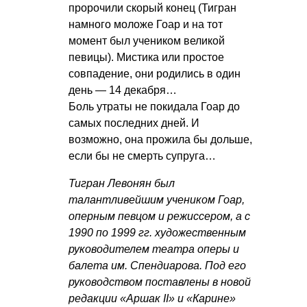
пророчили скорый конец (Тигран
намного моложе Гоар и на тот
момент был учеником великой
певицы). Мистика или простое
совпадение, они родились в один
день — 14 декабря…
Боль утраты не покидала Гоар до
самых последних дней. И
возможно, она прожила бы дольше,
если бы не смерть супруга…
Тигран Левонян был
талантливейшим учеником Гоар,
оперным певцом и режиссером, а с
1990 по 1999 гг. художественным
руководителем театра оперы и
балета им. Спендиарова. Под его
руководством поставлены в новой
редакции «Аршак II» и «Карине»