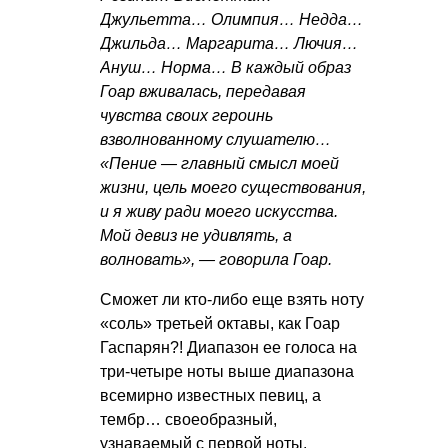
Джульетта… Олимпия… Недда…
Джильда… Маргарита… Лючия…
Ануш… Норма… В каждый образ
Гоар вживалась, передавая
чувства своих героинь
взволнованному слушателю…
«Пение — главный смысл моей
жизни, цель моего существования,
и я живу ради моего искусства.
Мой девиз не удивлять, а
волновать», — говорила Гоар.
Сможет ли кто-либо еще взять ноту
«соль» третьей октавы, как Гоар
Гаспарян?! Диапазон ее голоса на
три-четыре ноты выше диапазона
всемирно известных певиц, а
тембр… своеобразный,
узнаваемый с первой ноты.