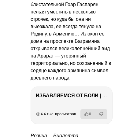
блистательной Гоар Гаспарян
нельзя уместить в несколько
строчек, но куда бы она ни
выезжала, ее всегда тянуло на
Родину, в Армению… Из окон ее
дома на проспекте Баграмяна
открывался великолепнейший вид
на Арарат — утерянный
территориально, но сохраненный в
сердце каждого армянина символ
древнего народа.
ИЗБАВЛЯЕМСЯ ОТ БОЛИ | Важность режима и питания
РЕКЛАМА
РЕКЛАМА
РЕКЛАМА
4.4 тыс. просмотров
0
Розина… Виолетта…