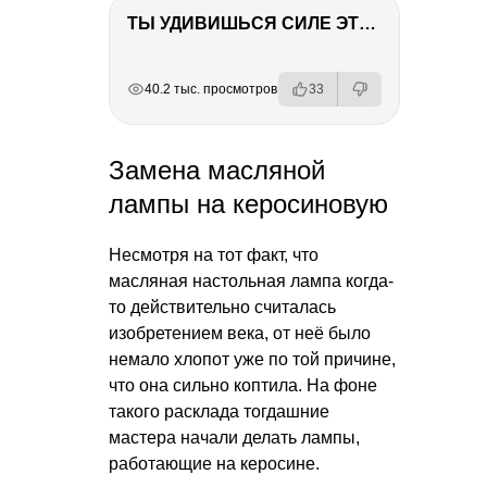
ТЫ УДИВИШЬСЯ СИЛЕ ЭТО ЧЕЛОВЕКА! Блог о нашей поездке в Вышний Волочек
РЕКЛАМА
РЕКЛАМА
РЕКЛАМА
РЕКЛАМА
40.2 тыс. просмотров
33
Замена масляной
лампы на керосиновую
Несмотря на тот факт, что
масляная настольная лампа когда-
то действительно считалась
изобретением века, от неё было
немало хлопот уже по той причине,
что она сильно коптила. На фоне
такого расклада тогдашние
мастера начали делать лампы,
работающие на керосине.