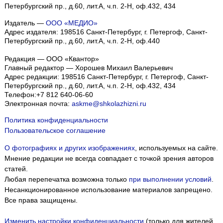
Петербургский пр., д.60, лит.А, ч.п. 2-Н, оф.432, 434
Издатель —
ООО «МЕДИО»
Адрес издателя: 198516 Санкт-Петербург, г. Петергоф, Санкт-
Петербургский пр., д.60, лит.А, ч.п. 2-Н, оф.440
Редакция — ООО «Квантор»
Главный редактор — Хорошев Михаил Валерьевич
Адрес редакции:
198516
Санкт-Петербург, г. Петергоф
,
Санкт-
Петербургский пр., д.60, лит.А, ч.п. 2-Н, оф.432, 434
Телефон:
+7 812 640-06-60
Электронная почта:
askme@shkolazhizni.ru
Политика конфиденциальности
Пользовательское соглашение
О фотографиях и других изображениях
, используемых на сайте.
Мнение редакции не всегда совпадает с точкой зрения авторов
статей.
Любая перепечатка возможна только
при выполнении условий
.
Несанкционированное использование материалов запрещено.
Все права защищены.
Изменить настройки конфиденциальности
(только для жителей