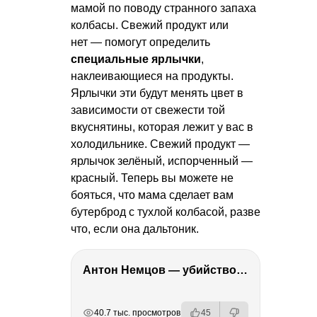
мамой по поводу странного запаха
колбасы. Свежий продукт или
нет — помогут определить
специальные ярлычки
,
наклеивающиеся на продукты.
Ярлычки эти будут менять цвет в
зависимости от свежести той
вкуснятины, которая лежит у вас в
холодильнике. Свежий продукт —
ярлычок зелёный, испорченный —
красный. Теперь вы можете не
бояться, что мама сделает вам
бутерброд с тухлой колбасой, разве
что, если она дальтоник.
Антон Немцов — убийство Бориса Немцова, переезд в Дубай, семья и политика
РЕКЛАМА
РЕКЛАМА
РЕКЛАМА
40.7 тыс. просмотров
45