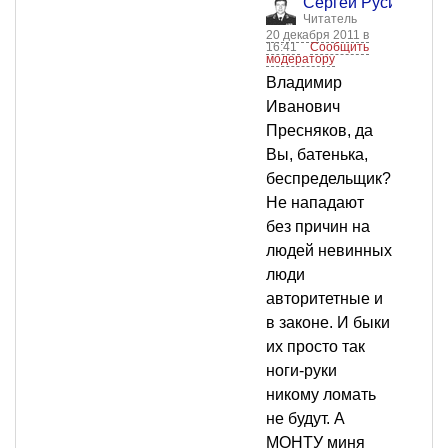
Сергей Русич
Читатель
20 декабря 2011 в
16:41
Сообщить
модератору
Владимир
Иванович
Пресняков, да
Вы, батенька,
беспредельщик?
Не нападают
без причин на
людей невинных
люди
авторитетные и
в законе. И быки
их просто так
ноги-руки
никому ломать
не будут. А
МОНТУ миня