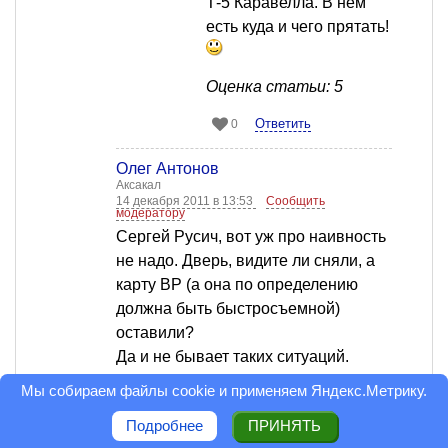
Т-5 Каравелла. В нем
есть куда и чего прятать!
Оценка статьи: 5
Ответить
0
Олег Антонов
Аксакал
14 декабря 2011 в 13:53
Сообщить
модератору
Сергей Русич, вот уж про наивность
не надо. Дверь, видите ли сняли, а
карту ВР (а она по определению
должна быть быстросъемной)
оставили?
Да и не бывает таких ситуаций.
Иначе бы все обочины были
Мы собираем файлы cookie и применяем
Яндекс.Метрику
.
заставлены разбитыми машинами,
Подробнее
ПРИНЯТЬ
бывает ведь и гибнут люди и не