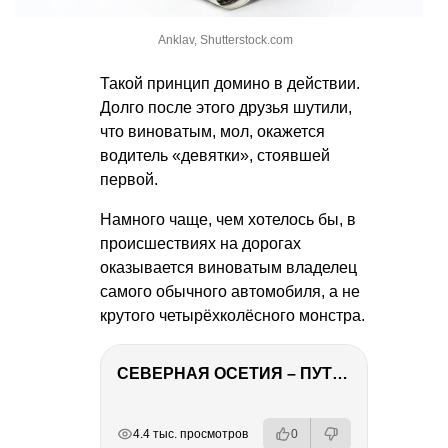
Anklav, Shutterstock.com
Такой принцип домино в действии.
Долго после этого друзья шутили,
что виноватым, мол, окажется
водитель «девятки», стоявшей
первой.
Намного чаще, чем хотелось бы, в
происшествиях на дорогах
оказывается виноватым владелец
самого обычного автомобиля, а не
крутого четырёхколёсного монстра.
СЕВЕРНАЯ ОСЕТИЯ – ПУТЕШЕСТВИЕ НА КАВКАЗ часть 4
РЕКЛАМА
РЕКЛАМА
РЕКЛАМА
РЕКЛАМА
РЕКЛАМА
4.4 тыс. просмотров
0