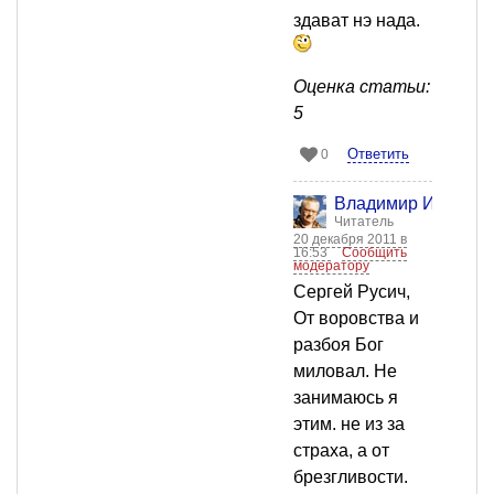
здават нэ нада.
Оценка статьи:
5
Ответить
0
Владимир Иванови
Читатель
20 декабря 2011 в
16:53
Сообщить
модератору
Сергей Русич,
От воровства и
разбоя Бог
миловал. Не
занимаюсь я
этим. не из за
страха, а от
брезгливости.