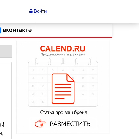
Войти
ой
и,