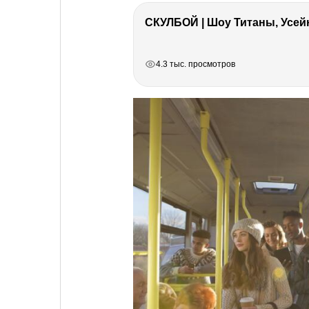
СКУЛБОЙ | Шоу Титаны, Усейн
РЕКЛАМА
РЕКЛАМА
РЕКЛАМА
РЕКЛАМА
4.3 тыс. просмотров