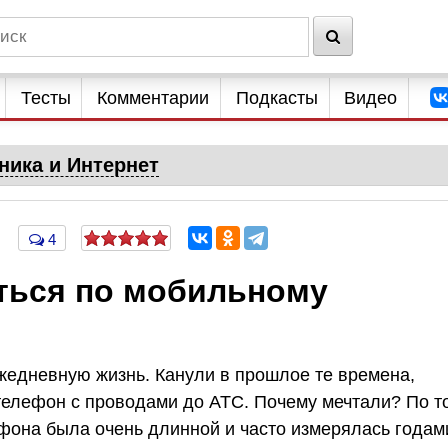
Тесты
Комментарии
Подкасты
Видео
ника и Интернет
4
ться по мобильному
жедневную жизнь. Канули в прошлое те времена,
телефон с проводами до АТС. Почему мечтали? По т
ефона была очень длинной и часто измерялась годам