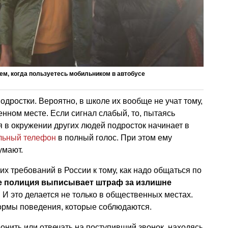
м, когда пользуетесь мобильником в автобусе
одростки. Вероятно, в школе их вообще не учат тому,
енном месте. Если сигнал слабый, то, пытаясь
 в окружении других людей подросток начинает в
льный телефон
в полный голос. При этом ему
умают.
х требований в России к тому, как надо общаться по
е полиция выписывает штраф за излишне
. И это делается не только в общественных местах.
ормы поведения, которые соблюдаются.
звонить или отвечать на поступивший звонок, находясь