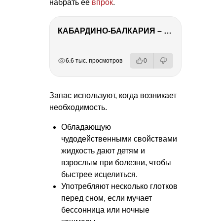
набрать ее
впрок
.
КАБАРДИНО-БАЛКАРИЯ – ПУТЕШЕСТВИЕ НА КАВКАЗ часть 3
РЕКЛАМА
РЕКЛАМА
РЕКЛАМА
6.6 тыс. просмотров
0
Запас используют, когда возникает
необходимость.
Обладающую
чудодейственными свойствами
жидкость дают детям и
взрослым при болезни, чтобы
быстрее исцелиться.
Употребляют несколько глотков
перед сном, если мучает
бессонница или ночные