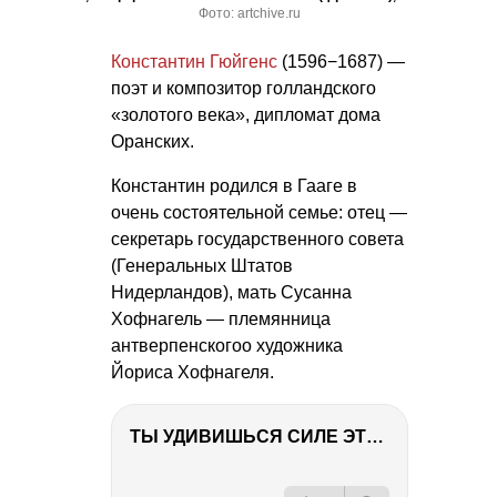
Фото: artchive.ru
Константин Гюйгенс
(1596−1687) —
поэт и композитор голландского
«золотого века», дипломат дома
Оранских.
Константин родился в Гааге в
очень состоятельной семье: отец —
секретарь государственного совета
(Генеральных Штатов
Нидерландов), мать Сусанна
Хофнагель — племянница
антверпенскогоо художника
Йориса Хофнагеля.
ТЫ УДИВИШЬСЯ СИЛЕ ЭТО ЧЕЛОВЕКА! Блог о нашей поездке в Вышний Волочек
РЕКЛАМА
РЕКЛАМА
РЕКЛАМА
РЕКЛАМА