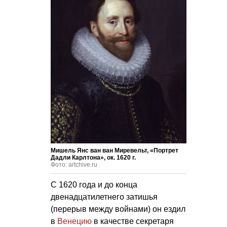
Мишель Янс ван ван Миревельт, «Портрет
Дадли Карлтона», ок. 1620 г.
Фото: artchive.ru
С 1620 года и до конца
двенадцатилетнего затишья
(перерыв между войнами) он ездил
в
Венецию
в качестве секретаря