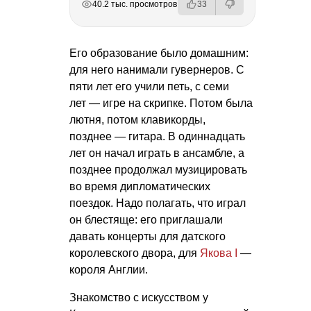
40.2 тыс. просмотров
33
Его образование было домашним:
для него нанимали гувернеров. С
пяти лет его учили петь, с семи
лет — игре на скрипке. Потом была
лютня, потом клавикорды,
позднее — гитара. В одиннадцать
лет он начал играть в ансамбле, а
позднее продолжал музицировать
во время дипломатических
поездок. Надо полагать, что играл
он блестяще: его приглашали
давать концерты для датского
королевского двора, для
Якова I
—
короля Англии.
Знакомство с искусством у