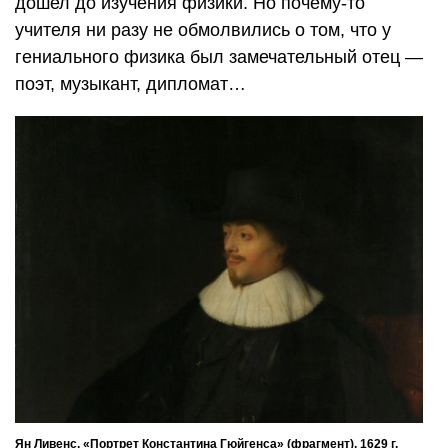
дошел до изучения физики. Но почему-то
учителя ни разу не обмолвились о том, что у
гениального физика был замечательный отец —
поэт, музыкант, дипломат…
Ян Ливенс, «Портрет Константина Гюйгенса» (фрагмент), 1629 г.