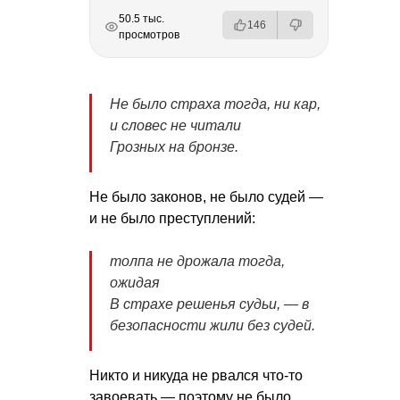
РЕКЛАМА
РЕКЛАМА
РЕКЛАМА
РЕКЛАМА
РЕКЛАМА
50.5 тыс.
146
просмотров
Не было страха тогда, ни кар,
и словес не читали
Грозных на бронзе.
Не было законов, не было судей —
и не было преступлений:
толпа не дрожала тогда,
ожидая
В страхе решенья судьи, — в
безопасности жили без судей.
Никто и никуда не рвался что-то
завоевать — поэтому не было