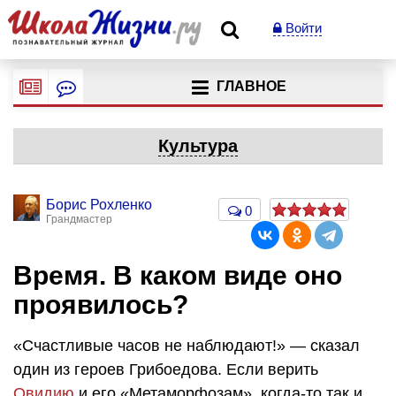
Войти
ГЛАВНОЕ
Культура
Борис Рохленко
0
Грандмастер
Время. В каком виде оно
проявилось?
«Счастливые часов не наблюдают!» — сказал
один из героев Грибоедова. Если верить
Овидию
и его «Метаморфозам», когда-то так и