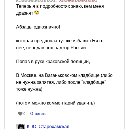
Теперь я в подробностях знаю, кем меня
дразнят
Абзацы однозначно!
которая предпочла тут же избавитс
Ь
я от
нее
,
передав под надзор России.
Попав в руки краковской полиции
,
В Москве
,
на Ваганьковском кладбище (либо
не нужна запятая, либо после "кладбище"
тоже нужна)
(потом можно комментарий удалить)
Ответить
0
К. Ю. Старохамская