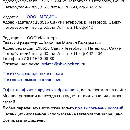
Адрес учредителя: 198516 Санкт-Петербург, г. Петергоф, Санкт-
Петербургский пр., д.60, лит.А, ч.п. 2-Н, оф.432, 434
Издатель —
ООО «МЕДИО»
Адрес издателя: 198516 Санкт-Петербург, г. Петергоф, Санкт-
Петербургский пр., д.60, лит.А, ч.п. 2-Н, оф.440
Редакция — ООО «Квантор»
Главный редактор — Хорошев Михаил Валерьевич
Адрес редакции:
198516
Санкт-Петербург, г. Петергоф
,
Санкт-
Петербургский пр., д.60, лит.А, ч.п. 2-Н, оф.432, 434
Телефон:
+7 812 640-06-60
Электронная почта:
askme@shkolazhizni.ru
Политика конфиденциальности
Пользовательское соглашение
О фотографиях и других изображениях
, используемых на сайте.
Мнение редакции не всегда совпадает с точкой зрения авторов
статей.
Любая перепечатка возможна только
при выполнении условий
.
Несанкционированное использование материалов запрещено.
Все права защищены.