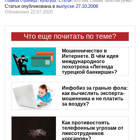
Главная страница
/
Культура
/
Статьи
/
Кто она, Сонька -Золотая ручка?
Статья опубликована в
выпуске 27.10.2006
Обновлено 22.07.2020
Что еще почитать по теме?
Мошенничество в
Интернете. В чём идея
международного
лохотрона «Легенда
турецкой банкирши»?
Инфобиз за гранью фола:
как вычислить эксперта-
мошенника и не платить
за воздух?
Как противостоять
телефонным угрозам от
лжесотрудников
«органов»?