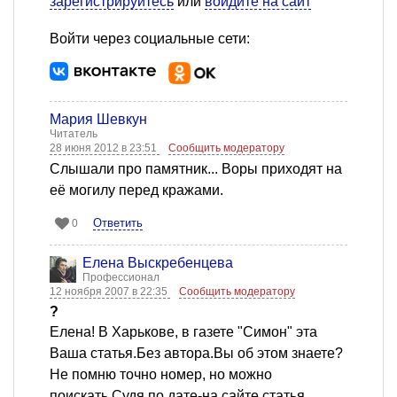
зарегистрируйтесь
или
войдите на сайт
Войти через социальные сети:
Мария Шевкун
Читатель
28 июня 2012 в 23:51
Сообщить модератору
Слышали про памятник... Воры приходят на
её могилу перед кражами.
Ответить
0
Елена Выскребенцева
Профессионал
12 ноября 2007 в 22:35
Сообщить модератору
?
Елена! В Харькове, в газете "Симон" эта
Ваша статья.Без автора.Вы об этом знаете?
Не помню точно номер, но можно
поискать.Судя по дате-на сайте статья