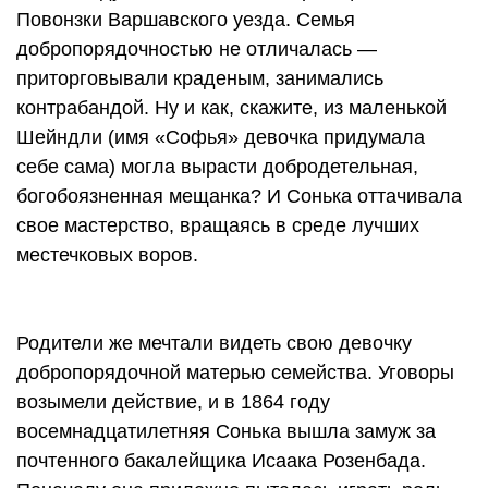
Повонзки Варшавского уезда. Семья
добропорядочностью не отличалась —
приторговывали краденым, занимались
контрабандой. Ну и как, скажите, из маленькой
Шейндли (имя «Софья» девочка придумала
себе сама) могла вырасти добродетельная,
богобоязненная мещанка? И Сонька оттачивала
свое мастерство, вращаясь в среде лучших
местечковых воров.
Родители же мечтали видеть свою девочку
добропорядочной матерью семейства. Уговоры
возымели действие, и в 1864 году
восемнадцатилетняя Сонька вышла замуж за
почтенного бакалейщика Исаака Розенбада.