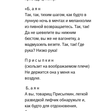
«Б, а я н
Так, так, тихим шагом, как будто в
лунную ночь в мечтах и меланхолии
из пивной возвращаетесь. Так, так!
Да не шевелите вы нижним
бюстом, вы же не вагонетку, а
мадмуазель везете. Так, так! Где
рука? Низко рука!
П р и с ы п к и н
(скользит на воображаемом плече)
Не держится она у меня на
воздухе.
Б, а я н
А вы, товарищ Присыпкин, легкой
разведкой лифчик обнаружьте и,
как будто для отдохновения,