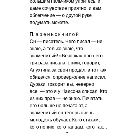
большим пальчиком упритесь, и
даме сочувствие приятно, и вам
облегчение — о другой руке
подумать можете.
П, а р е н ь с к н и г о й
Он — писатель. Чего писал — не
знаю, а только знаю, что
знаменитый! «Вечорка» про него
три раза писала: стихи, говорит,
Апухтина за свои продал, а тот как
обиделся, опровержение написал.
Дураки, говорит, вы, неверно
все, — это я у Надсона списал. Кто
из них прав — не знаю. Печатать
его больше не печатают, а
знаменитый он теперь очень —
молодежь обучает. Кого стихам,
кого пению, кого танцам, кого так…