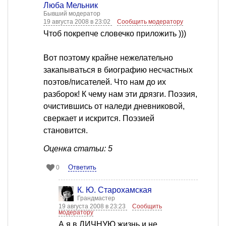
Люба Мельник
Бывший модератор
19 августа 2008 в 23:02
Сообщить модератору
Чтоб покрепче словечко приложить )))
Вот поэтому крайне нежелательно
закапываться в биографию несчастных
поэтов/писателей. Что нам до их
разборок! К чему нам эти дрязги. Поэзия,
очистившись от наледи дневниковой,
сверкает и искрится. Поэзией
становится.
Оценка статьи: 5
Ответить
0
К. Ю. Старохамская
Грандмастер
19 августа 2008 в 23:23
Сообщить
модератору
А я в ЛИЧНУЮ жизнь и не