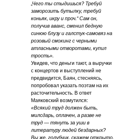
„Чего ты стыдишься? Требуй
заморозить бутылку, требуй
коньяк, икру и проч.“ Сам он,
получив аванс, сменил бедную
синюю блузу и галстук-самовяз на
розовый смокинг с черными
атлаcными отворотами, купил
трость».
Увидев, что деньги тают, а выручки
с концертов и выступлений не
предвидится, Баян, стесняясь,
попробовал указать поэтам на их
расточительность. В ответ
Маяковский возмутился:
«Всякий труд должен быть,
милсдарь, оплачен, а разве не
труд — тянуть за уши в
литературу людей бездарных?
Вы же, голубчик, скажем открыто,