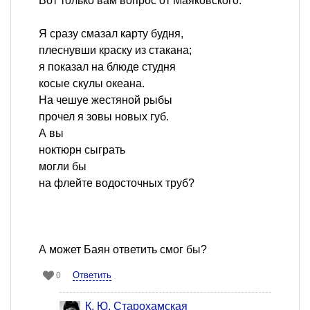
Вот только вам вопрос от Маяковского.
Я сразу смазал карту будня,
плеснувши краску из стакана;
я показал на блюде студня
косые скулы океана.
На чешуе жестяной рыбы
прочел я зовы новых губ.
А вы
ноктюрн сыграть
могли бы
на флейте водосточных труб?
А может Баян ответить смог бы?
Ответить
0
К. Ю. Старохамская