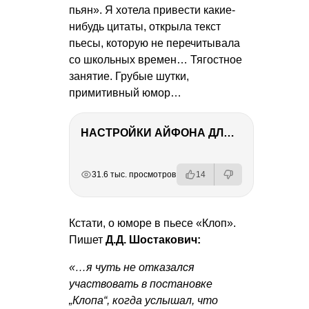
пьян». Я хотела привести какие-
нибудь цитаты, открыла текст
пьесы, которую не перечитывала
со школьных времен… Тягостное
занятие. Грубые шутки,
примитивный юмор…
НАСТРОЙКИ АЙФОНА ДЛЯ ФОТО И ВИДЕО
РЕКЛАМА
РЕКЛАМА
РЕКЛАМА
31.6 тыс. просмотров
14
Кстати, о юморе в пьесе «Клоп».
Пишет
Д.Д. Шостакович:
«…я чуть не отказался
участвовать в постановке
„Клопа“, когда услышал, что