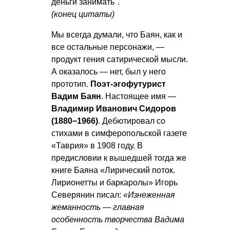
деньги занимать".
(конец цитаты)
Мы всегда думали, что Баян, как и
все остальные персонажи, —
продукт гения сатирической мысли.
А оказалось — нет, был у него
прототип.
Поэт-эгофутурист
Вадим Баян
. Настоящее имя —
Владимир Иванович Сидоров
(1880−1966)
. Дебютировал со
стихами в симферопольской газете
«Таврия» в 1908 году. В
предисловии к вышедшей тогда же
книге Баяна «Лирический поток.
Лирионетты и баркаролы» Игорь
Северянин писал:
«Изнеженная
жеманность — главная
особенность творчества Вадима