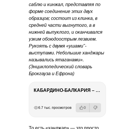
саблю и кинжал, представляя по
форме соединение этих двух
образцов; состоит из клинка, в
средней части выгнутого, а в
нижней выпуклого, и оканчивался
узким обоюдоострым лезвием.
Рукоять с двумя «ушами"-
выступами. Небольшие ханджары
назывались ятаганами».
(Энциклопедический словарь
Брокгауза и Ефрона)
КАБАРДИНО-БАЛКАРИЯ – ПУТЕШЕСТВИЕ НА КАВКАЗ часть 3
РЕКЛАМА
РЕКЛАМА
РЕКЛАМА
РЕКЛАМА
РЕКЛАМА
РЕКЛАМА
6.7 тыс. просмотров
0
То есть «ханджар» — это просто