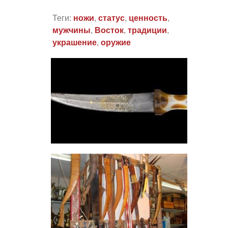
Теги:
ножи
,
статус
,
ценность
,
мужчины
,
Восток
,
традиции
,
украшение
,
оружие