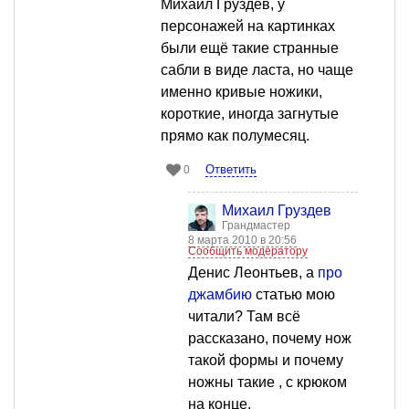
Михаил Груздев, у
персонажей на картинках
были ещё такие странные
сабли в виде ласта, но чаще
именно кривые ножики,
короткие, иногда загнутые
прямо как полумесяц.
Ответить
0
Михаил Груздев
Грандмастер
8 марта 2010 в 20:56
Сообщить модератору
Денис Леонтьев, а
про
джамбию
статью мою
читали? Там всё
рассказано, почему нож
такой формы и почему
ножны такие , с крюком
на конце.