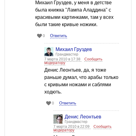
Михаил Груздев, у меня в детстве
была книжка "Лампа Аладдина" с
красивыми картинками, там у всех
были такие кривые ножики.
Ответить
0
Михаил Груздев
Грандмастер
7 марта 2010 в 17:38
Сообщить
модератору
Денис Леонтьев, да, я тоже
раньше думал, что арабы только
с кривыми ножами и саблями
ходють.
Ответить
0
Денис Леонтьев
Грандмастер
7 марта 2010 в 22:09
Сообщить
модератору