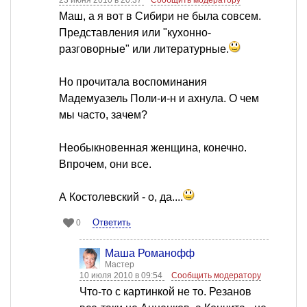
23 июня 2010 в 20:37
Сообщить модератору
Маш, а я вот в Сибири не была совсем.
Представления или "кухонно-
разговорные" или литературные.
Но прочитала воспоминания
Мадемуазель Поли-и-н и ахнула. О чем
мы часто, зачем?
Необыкновенная женщина, конечно.
Впрочем, они все.
А Костолевский - о, да....
Ответить
0
Mаша Романофф
Мастер
10 июля 2010 в 09:54
Сообщить модератору
Что-то с картинкой не то. Резанов