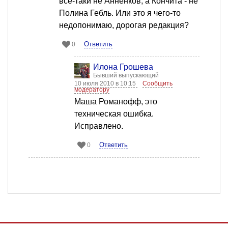
все-таки не Анненков, а Кончита - не
Полина Гебль. Или это я чего-то
недопонимаю, дорогая редакция?
Ответить
0
Илона Грошева
Бывший выпускающий
10 июля 2010 в 10:15
Сообщить
модератору
Mаша Романофф, это
техническая ошибка.
Исправлено.
Ответить
0