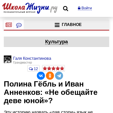
Войти
ГЛАВНОЕ
Культура
Галя Константинова
Грандмастер
12
Полина Гёбль и Иван
Анненков: «Не обещайте
деве юной»?
Эту историю назвать «лав стори» язык не