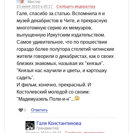
Мастер
23 июня 2010 в 20:17
Сообщить модератору
Галя, спасибо за статью. Вспомнила я и
музей декабристов в Чите, и прекрасную
многотомную серию их мемуаров,
выпущенную Иркутским издательством.
Самое удивительное, что по прошествии
гораздо более полутора столетий читинские
жители говорили о декабристах, как о своих
близких знакомых, называя их "князья".
"Князья нас научили и цветы, и картошку
садить".
И фильм, конечно, прекрасный. И
Костолевский молодой со своим:
"Мадемуазель Поли-и-н"...
Ответить
0
Галя Константинова
Грандмастер