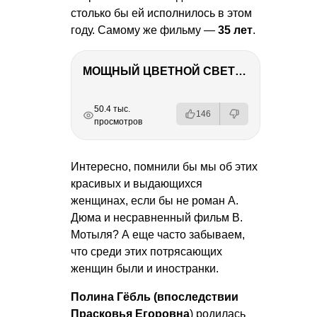
столько бы ей исполнилось в этом
году. Самому же фильму —
35 лет
.
МОЩНЫЙ ЦВЕТНОЙ СВЕТ – NANLITE FC-500C
РЕКЛАМА
РЕКЛАМА
РЕКЛАМА
РЕКЛАМА
50.4 тыс.
146
просмотров
Интересно, помнили бы мы об этих
красивых и выдающихся
женщинах, если бы не роман А.
Дюма и несравненный фильм В.
Мотыля? А еще часто забываем,
что среди этих потрясающих
женщин были и иностранки.
Полина Гёбль (впоследствии
Прасковья Егоровна
) родилась