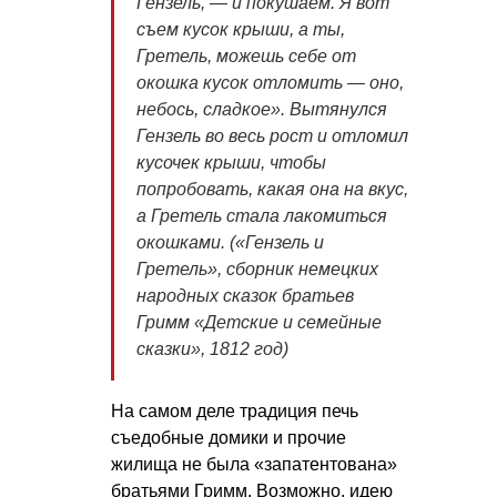
Гензель, — и покушаем. Я вот
съем кусок крыши, а ты,
Гретель, можешь себе от
окошка кусок отломить — оно,
небось, сладкое». Вытянулся
Гензель во весь рост и отломил
кусочек крыши, чтобы
попробовать, какая она на вкус,
а Гретель стала лакомиться
окошками. («Гензель и
Гретель», сборник немецких
народных сказок братьев
Гримм «Детские и семейные
сказки», 1812 год)
На самом деле традиция печь
съедобные домики и прочие
жилища не была «запатентована»
братьями Гримм. Возможно, идею