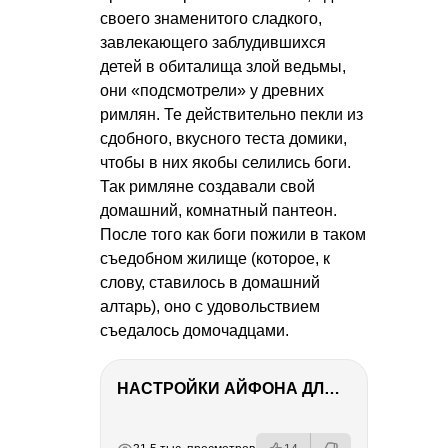
своего знаменитого сладкого,
завлекающего заблудившихся
детей в обиталища злой ведьмы,
они «подсмотрели» у древних
римлян. Те действительно пекли из
сдобного, вкусного теста домики,
чтобы в них якобы селились боги.
Так римляне создавали свой
домашний, комнатный пантеон.
После того как боги пожили в таком
съедобном жилище (которое, к
слову, ставилось в домашний
алтарь), оно с удовольствием
съедалось домочадцами.
НАСТРОЙКИ АЙФОНА ДЛЯ ФОТО И ВИДЕО
РЕКЛАМА
РЕКЛАМА
РЕКЛАМА