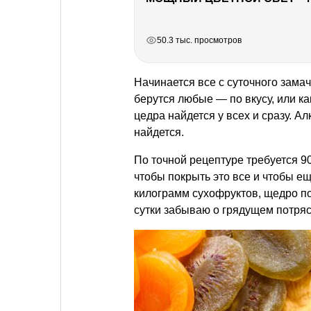
РЕКЛАМА
РЕКЛАМА
РЕКЛАМА
РЕКЛАМА
50.3 тыс. просмотров
Начинается все с суточного зама
берутся любые — по вкусу, или к
цедра найдется у всех и сразу. А
найдется.
По точной рецептуре требуется 9
чтобы покрыть это все и чтобы ещ
килограмм сухофруктов, щедро по
сутки забываю о грядущем потрясе