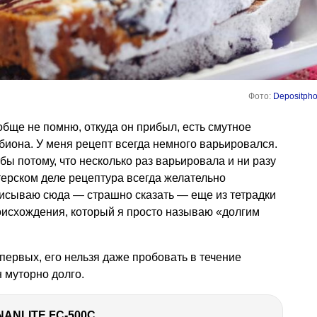
Фото:
Depositpho
ообще не помню, откуда он прибыл, есть смутное
ьбиона. У меня рецепт всегда немного варьировался.
бы потому, что несколько раз варьировала и ни разу
итерском деле рецептура всегда желательно
писываю сюда — страшно сказать — еще из тетрадки
оисхождения, который я просто называю «долгим
первых, его нельзя даже пробовать в течение
н муторно долго.
NANLITE FC-500C