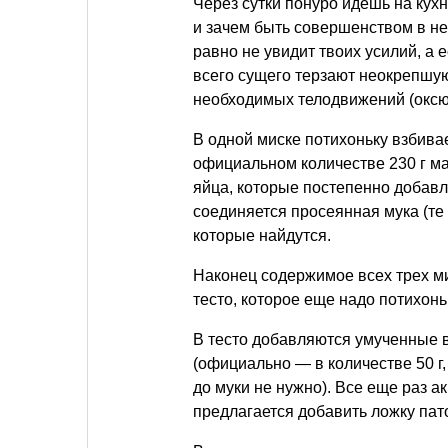
Через сутки понуро идешь на кухн
и зачем быть совершенством в н
равно не увидит твоих усилий, а е
всего сущего терзают неокрепшую
необходимых телодвижений (оксюм
В одной миске потихоньку взбива
официальном количестве 230 г ма
яйца, которые постепенно добавл
соединяется просеянная мука (те 
которые найдутся.
Наконец содержимое всех трех ми
тесто, которое еще надо потихонь
В тесто добавляются умученные 
(официально — в количестве 50 г,
до муки не нужно). Все еще раз 
предлагается добавить ложку пато