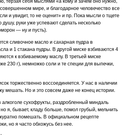
ю, терзая себя мыслями «а кому и зачем оно нужно,
есовершенном мире, и благодарное человечество все
сли и увидит, то не оценит» и пр. Пока мысли о тщете
 душу, руки уже успевают сделать несколько
орон — ну и пусть).
ется сливочное масло и сахарная пудра в
сла и 1 стакана пудры. В другой миске взбиваются 4
яются к взбиваемому маслу. В третьей миске
же 230 г), немножко соли и те специи для выпечки,
сок торжественно воссоединяется. У нас в наличии
ку мешать. Но и это совсем даже не конец истории.
в алкоголе сухофрукты, раздробленный миндаль
 но я, бывает, кладу больше, помол грубый, мельчить
аккуратно помешать. В официальном рецепте
ки, но я часто обхожусь без нее.