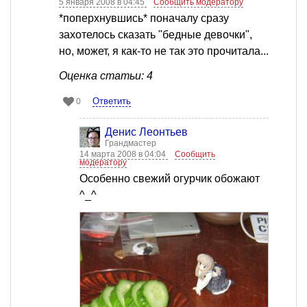
5 января 2008 в 04:45
Сообщить модератору
*поперхнувшись* поначалу сразу
захотелось сказать "бедные девочки",
но, может, я как-то не так это прочитала...
Оценка статьи: 4
Ответить
0
Денис Леонтьев
Грандмастер
14 марта 2008 в 04:04
Сообщить
модератору
Особенно свежий огурчик обожают
^_^