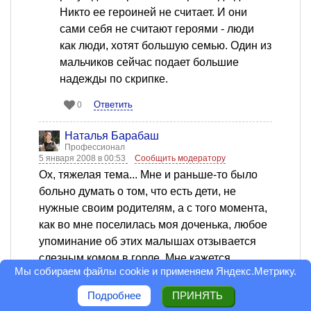
Никто ее героиней не считает. И они
сами себя не считают героями - люди
как люди, хотят большую семью. Один из
мальчиков сейчас подает большие
надежды по скрипке.
Ответить
0
Наталья Барабаш
Профессионал
5 января 2008 в 00:53
Сообщить модератору
Ох, тяжелая тема... Мне и раньше-то было
больно думать о том, что есть дети, не
нужные своим родителям, а с того момента,
как во мне поселилась моя доченька, любое
упоминание об этих малышах отзывается
слезным комом в горле. Мне кажется,
Мы собираем файлы cookie и применяем
Яндекс.Метрику
.
подобные статьи должны получить
максимально широкую аудиторию читателей
Подробнее
ПРИНЯТЬ
- нужно, чтобы люди помнили о том, что