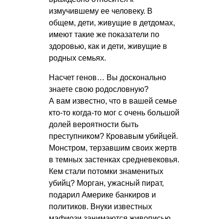
измучившему ее человеку. В
общем, дети, живущие в детдомах,
имеют такие же показатели по
здоровью, как и дети, живущие в
родных семьях.
Насчет генов… Вы досконально
знаете свою родословную?
А вам известно, что в вашей семье
кто-то когда-то мог с очень большой
долей вероятности быть
преступником? Кровавым убийцей.
Монстром, терзавшим своих жертв
в темных застенках средневековья.
Кем стали потомки знаменитых
убийц? Морган, ужасный пират,
подарил Америке банкиров и
политиков. Внуки известных
мафиози занимаются живописью,