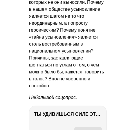
которых не они выносили. Почему
в нашем обществе усыновление
является шагом не то что
неординарным, а попросту
героическим? Почему понятие
«тайна усыновления» является
столь востребованным в
национальном усыновлении?
Причины, заставляющие
шептаться по углам о том, о чем
можно было бы, кажется, говорить
в голос? Вполне уверенно и
спокойно…
Небольшой соцопрос.
ТЫ УДИВИШЬСЯ СИЛЕ ЭТО ЧЕЛОВЕКА! Блог о нашей поездке в Вышний Волочек
РЕКЛАМА
РЕКЛАМА
РЕКЛАМА
РЕКЛАМА