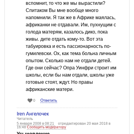
вспомнит, то что же мы вырастили?
Спитаком Вы мне вообще много
напомнили. Я так же в Африке маялась,
африканки не отдавали. Им, пухнущим с
голода матерям, казалось дико, пока
живы. дите отдать кому-то. Вот эта
табуировка и есть пассионарность по-
гумилевски. Ох, как тема больна личным
опытом. Сколько нам не отдали детей.
Где они сейчас? Опра Уинфри строит им
школы, если бы нам отдали, школы уже
готовые стоят, ждут. Но правы
африканские матери.
Ответить
0
Iren Ангелочек
Читатель
5 января 2008 в 08:21
отредактирован 20 мая 2018 в
16:48
Сообщить модератору
Усыновление