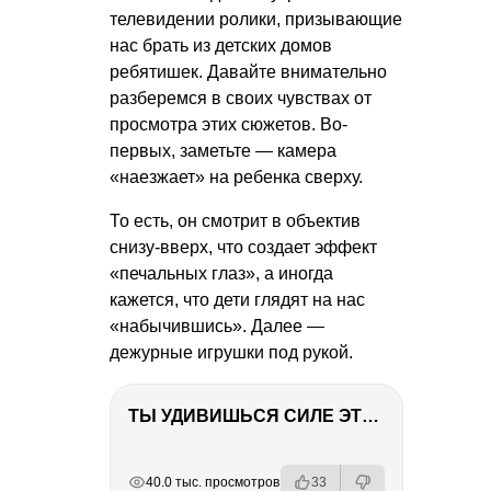
телевидении ролики, призывающие
нас брать из детских домов
ребятишек. Давайте внимательно
разберемся в своих чувствах от
просмотра этих сюжетов. Во-
первых, заметьте — камера
«наезжает» на ребенка сверху.
То есть, он смотрит в объектив
снизу-вверх, что создает эффект
«печальных глаз», а иногда
кажется, что дети глядят на нас
«набычившись». Далее —
дежурные игрушки под рукой.
ТЫ УДИВИШЬСЯ СИЛЕ ЭТО ЧЕЛОВЕКА! Блог о нашей поездке в Вышний Волочек
РЕКЛАМА
РЕКЛАМА
РЕКЛАМА
РЕКЛАМА
40.0 тыс. просмотров
33