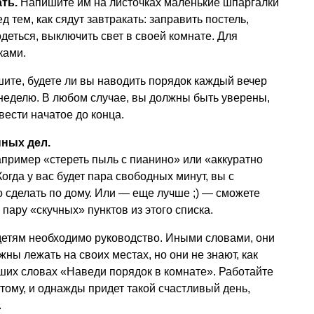
ать.
Напишите им на листочках маленькие шпаргалки
д тем, как сядут завтракать: заправить постель,
одеться, выключить свет в своей комнате. Для
ками.
ите, будете ли вы наводить порядок каждый вечер
 неделю. В любом случае, вы должны быть уверены,
вести начатое до конца.
ных дел.
например «стереть пыль с пианино» или «аккуратно
огда у вас будет пара свободных минут, вы с
о сделать по дому. Или — еще лучше ;) — сможете
пару «скучных» пунктов из этого списка.
детям необходимо руководство. Иными словами, они
жны лежать на своих местах, но они не знают, как
аших словах «Наведи порядок в комнате». Работайте
этому, и однажды придет такой счастливый день,
.