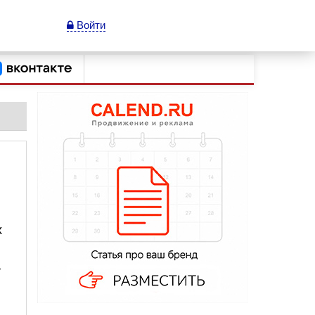
Войти
х
—