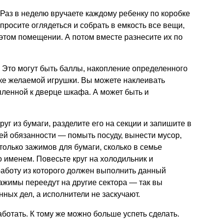
Раз в неделю вручаете каждому ребенку по коробке
просите оглядеться и собрать в емкость все вещи,
этом помещении. А потом вместе разнесите их по
.
Это могут быть баллы, накопление определенного
пке желаемой игрушки. Вы можете наклеивать
епленной к дверце шкафа. А может быть и
уг из бумаги, разделите его на секции и запишите в
й обязанности — помыть посуду, вынести мусор,
только зажимов для бумаги, сколько в семье
 именем. Повесьте круг на холодильник и
 работу из которого должен выполнить данный
ажимы переедут на другие сектора — так вы
ных дел, а исполнители не заскучают.
аботать. К тому же можно больше успеть сделать.