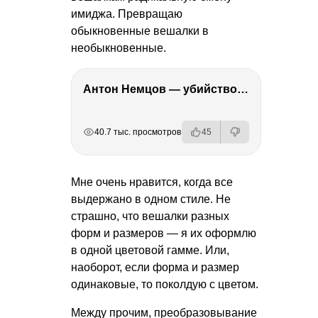
имиджа. Превращаю
обыкновенные вешалки в
необыкновенные.
Антон Немцов — убийство Бориса Немцова, переезд в Дубай, семья и политика
РЕКЛАМА
РЕКЛАМА
РЕКЛАМА
40.7 тыс. просмотров
45
Мне очень нравится, когда все
выдержано в одном стиле. Не
страшно, что вешалки разных
форм и размеров — я их оформлю
в одной цветовой гамме. Или,
наоборот, если форма и размер
одинаковые, то поколдую с цветом.
Между прочим, преобразовывание