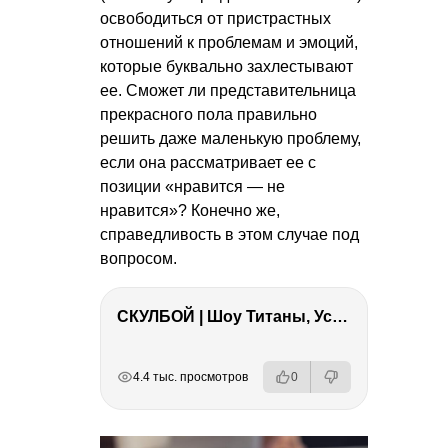
освободиться от пристрастных
отношений к проблемам и эмоций,
которые буквально захлестывают
ее. Сможет ли представительница
прекрасного пола правильно
решить даже маленькую проблему,
если она рассматривает ее с
позиции «нравится — не
нравится»? Конечно же,
справедливость в этом случае под
вопросом.
СКУЛБОЙ | Шоу Титаны, Усейн Болт, Ларрат, Зашквар!
РЕКЛАМА
РЕКЛАМА
РЕКЛАМА
РЕКЛАМА
4.4 тыс. просмотров
0