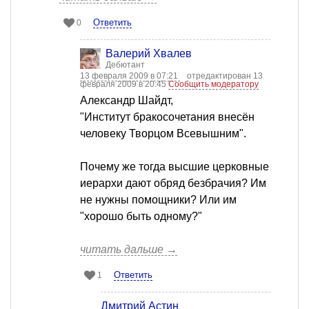
Ответить
0
Валерий Хвалев
Дебютант
13 февраля 2009 в 07:21
отредактирован 13
февраля 2009 в 20:45
Сообщить модератору
Александр Шайдт,
"Институт бракосочетания внесён
человеку Творцом Всевышним".
Почему же тогда высшие церковные
иерархи дают обряд безбрачия? Им
не нужны помощники? Или им
"хорошо быть одному?"
читать дальше →
Ответить
1
Дмитрий Астин