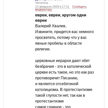
Читатель
13 февраля 2009 в 17:11
Сообщить
модератору
евреи, евреи, кругом одни
евреи
Валерий Хвалев,
Извините, придется вас немного
просветить, потому что у вас
явные пробелы в области
религии.
церковные иерархи дают обет
безбрачия - это в католической
церкви есть такое, но это как раз
противоречит Писанию,
и является отсебятиной
католицизма. В протестантизме
такой глупости нет, так как в
протестантизме
самое главное - это