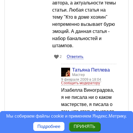
автора, а актуальности темы
статьи. Любая статья на
тему "Кто в доме хозяин"
непременно вызывает бурю
эмоций. А данная статья -
набор банальностей и
штампов.
Ответить
2
Татьяна Петлева
Мастер
9 февраля 2009 в 18:04
Сообщить модератору
Изабелла Виноградова,
я не писала ни о каком
мастерстве, я писала о
том, что статья вызвала
Мы собираем файлы cookie и применяем
Яндекс.Метрику
.
эмоции, какая бы она не
была: банальная или
Подробнее
ПРИНЯТЬ
оригинальная!