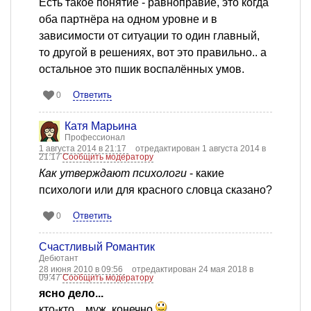
Есть такое понятие - равноправие, это когда
оба партнёра на одном уровне и в
зависимости от ситуации то один главный,
то другой в решениях, вот это правильно.. а
остальное это пшик воспалённых умов.
Ответить
0
Катя Марьина
Профессионал
1 августа 2014 в 21:17
отредактирован 1 августа 2014 в
21:17
Сообщить модератору
Как утверждают психологи
- какие
психологи или для красного словца сказано?
Ответить
0
Счастливый Романтик
Дебютант
28 июня 2010 в 09:56
отредактирован 24 мая 2018 в
09:47
Сообщить модератору
ясно дело...
кто-кто... муж, конечно