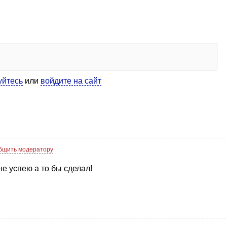
уйтесь
или
войдите на сайт
бщить модератору
не успею а то бы сделал!