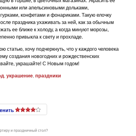
щую в горшке, в цветочных магазинах. Украсить ее
монными или апельсиновыми дольками,
урками, конфетами и фонариками. Такую елочку
после праздника ухаживать за ней, как за обычным
ать ее ближе к холоду, а когда минуют морозы,
епенно привыкла к свету и прохладе.
ю статью, хочу подчеркнуть, что у каждого человека
ему создания новогодних и рождественских
авайте, украшайте! С Новым годом!
од
,
украшение
,
праздники
енить
артиру и праздничный стол?