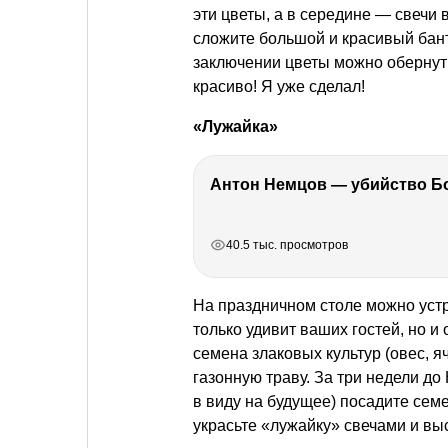
эти цветы, а в середине — свечи 
сложите большой и красивый бант
заключении цветы можно обернут
красиво! Я уже сделал!
«Лужайка»
РЕКЛАМА
РЕКЛАМА
РЕКЛАМА
РЕКЛАМА
РЕКЛАМА
40.5 тыс. просмотров
На праздничном столе можно устр
только удивит ваших гостей, но и
семена злаковых культур (овес, 
газонную траву. За три недели до 
в виду на будущее) посадите сем
украсьте «лужайку» свечами и выс