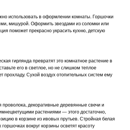
но использовать в оформлении комнаты. Горшочки
ями, мишурой. Оформить звездами из соломки или
иция поможет прекрасно украсить кухню, детскую
еская гирлянда превратят это комнатное растение в
тавьте его в светлое, но не слишком теплое
т прохладу. Сухой воздух отопительных систем ему
я проволока, декоративные деревянные свечи и
зимнецветущими растениями — этого достаточно,
зицию в корзине из ивовых прутьев. Стройная белая
х горшочках вокруг корзины осветят красоту