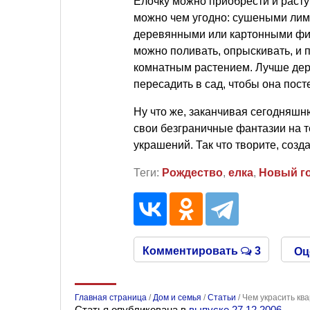
Елочку можно приобрести и расту
можно чем угодно: сушеными ли
деревянными или картонными фиг
можно поливать, опрыскивать, и 
комнатным растением. Лучше держ
пересадить в сад, чтобы она пост
Ну что же, заканчивая сегодняшню
свои безграничные фантазии на т
украшений. Так что творите, созд
Теги:
Рождество
,
елка
,
Новый г
Комментировать
3
Оц
Главная страница
/
Дом и семья
/
Статьи
/
Чем украсить кв
Статья опубликована в
выпуске 27.12.2006