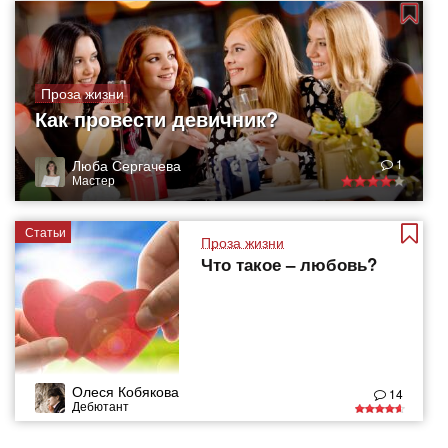
Проза жизни
Как провести девичник?
Люба Сергачева
1
Мастер
Статьи
Проза жизни
Что такое – любовь?
Олеся Кобякова
14
Дебютант