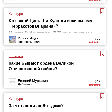
Культура
Кто такой Цинь Ши Хуан-ди и зачем ему
«Терракотовая армия»?
11 июля 1974 г. найдено 8100 полноразмерных
статуй китайских воинов
Ирина Ищук
7
Профессионал
Культура
Какие бывают ордена Великой
Отечественной войны?
Евгений Муртазин
9
Дебютант
Культура
За что люди любят джаз?