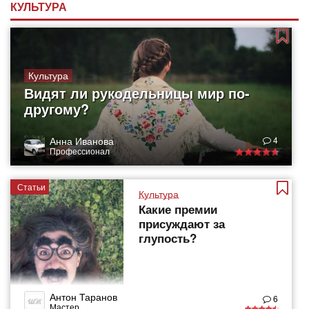
КУЛЬТУРА
Культура
Видят ли рукодельницы мир по-
другому?
Анна Иванова
4
Профессионал
Статьи
Культура
Какие премии
присуждают за
глупость?
Антон Таранов
6
Мастер