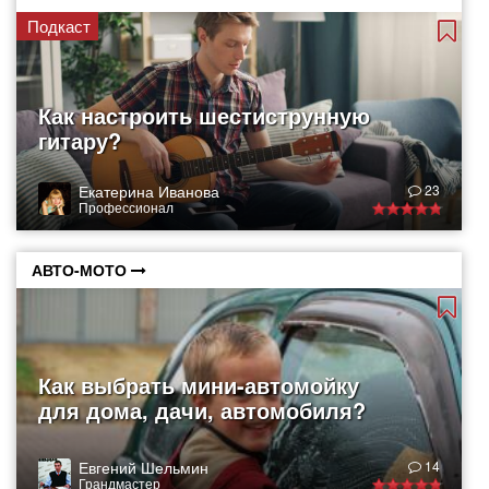
Подкаст
Как настроить шестиструнную
гитару?
Екатерина Иванова
23
Профессионал
АВТО-МОТО
Как выбрать мини-автомойку
для дома, дачи, автомобиля?
Евгений Шельмин
14
Грандмастер