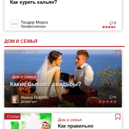
Как курить кальян?
Теодор Мороз
5
Профессионал
ДОМ И СЕМЬЯ
Дом и семья
Какие бывают свадьбы?
Ирина Bushido
4
Дебютант
Статьи
Дом и семья
Как правильно