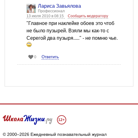
Лариса Завьялова
Профессионал
13 июля 2010 в 08:15
Сообщить модератору
"Главное при наклейке обоев это чтоб
не было пузырей. Взяли мы как-то с
Серегой два пузыря....." - не помню чье.
Ответить
0
Мы собираем файлы cookie и применяем
Яндекс.Метрику
.
12+
Подробнее
ПРИНЯТЬ
© 2000–2026 Ежедневный познавательный журнал