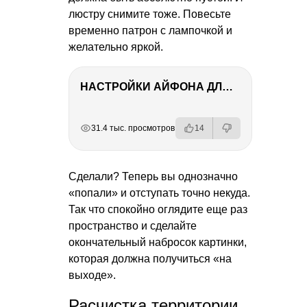
люстру снимите тоже. Повесьте
временно патрон с лампочкой и
желательно яркой.
НАСТРОЙКИ АЙФОНА ДЛЯ ФОТО И ВИДЕО
РЕКЛАМА
РЕКЛАМА
РЕКЛАМА
31.4 тыс. просмотров
14
Сделали? Теперь вы однозначно
«попали» и отступать точно некуда.
Так что спокойно оглядите еще раз
пространство и сделайте
окончательный набросок картинки,
которая должна получиться «на
выходе».
Расчистка территории