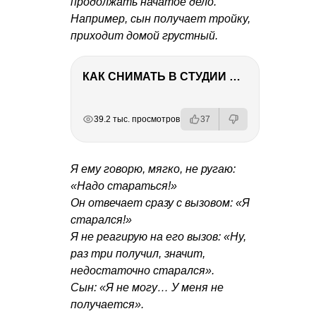
продолжать начатое дело.
Например, сын получает тройку,
приходит домой грустный.
КАК СНИМАТЬ В СТУДИИ СО ВСПЫШКАМИ
РЕКЛАМА
РЕКЛАМА
РЕКЛАМА
39.2 тыс. просмотров
37
Я ему говорю, мягко, не ругаю:
«Надо стараться!»
Он отвечает сразу с вызовом: «Я
старался!»
Я не реагирую на его вызов: «Ну,
раз три получил, значит,
недостаточно старался».
Сын: «Я не могу… У меня не
получается».