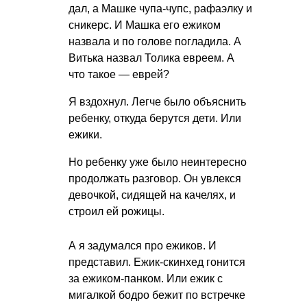
дал, а Машке чупа-чупс, рафаэлку и
сникерс. И Машка его ежиком
назвала и по голове погладила. А
Витька назвал Толика евреем. А
что такое — еврей?
Я вздохнул. Легче было объяснить
ребенку, откуда берутся дети. Или
ежики.
Но ребенку уже было неинтересно
продолжать разговор. Он увлекся
девочкой, сидящей на качелях, и
строил ей рожицы.
А я задумался про ежиков. И
представил. Ежик-скинхед гонится
за ежиком-панком. Или ежик с
мигалкой бодро бежит по встречке