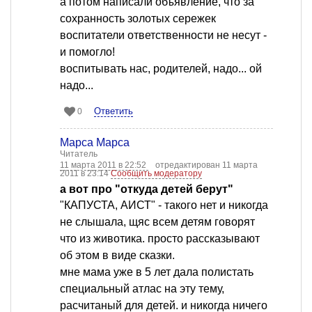
а потом написали объявление, что за
сохранность золотых сережек
воспитатели ответственности не несут -
и помогло!
воспитывать нас, родителей, надо... ой
надо...
Ответить
0
Марса Марса
Читатель
11 марта 2011 в 22:52
отредактирован 11 марта
2011 в 23:14
Сообщить модератору
а вот про "откуда детей берут"
"КАПУСТА, АИСТ" - такого нет и никогда
не слышала, щяс всем детям говорят
что из животика. просто рассказывают
об этом в виде сказки.
мне мама уже в 5 лет дала полистать
специальный атлас на эту тему,
расчитаный для детей. и никогда ничего