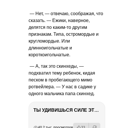
— Нет, — отвечаю, соображая, что
сказать. — Ежики, наверное,
делятся по каким-то другим
признакам. Типа, остромордые и
кругломордые. Или
длинноигольчатые и
короткоигольчатые.
— А, так это скинхеды, —
подхватил тему ребенок, кидая
песком в пробегающего мимо
ротвейлера. — У нас в садике у
одного мальчика папа скинхед.
ТЫ УДИВИШЬСЯ СИЛЕ ЭТО ЧЕЛОВЕКА! Блог о нашей поездке в Вышний Волочек
РЕКЛАМА
РЕКЛАМА
РЕКЛАМА
РЕКЛАМА
40.2 тыс. просмотров
33