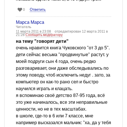
Ответить
0
Марса Марса
Читатель
11 марта 2011 в 23:08
отредактирован 12 марта 2011 в
21:28
Сообщить модератору
на тему "говорят дети"
очень нравится книга Чуковского "от 3 до 5".
дети сейчас весьма "продвинутые" растут. у
моей подруги сын 4 года, очень редко
разговаривает, они даже обследывались по
этому поводу, чтоб исключить недуг . зато, за
компьютер он как-то рано сел и быстро
научился играть и клацать.
я вспоминаю своё детство 87-95 года, всё
это уже начиналось, все эти неправильные
ценности, но не в тех масштабах.
в школе, где-то в 6 или 7 классе, мне
например высказался мальчик: "ха, да у тебя