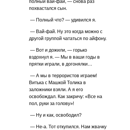
полный вай-фай, — снова раз
похвастался сын.
— Полный что? — удивился я.
— Вай-фай. Ну это когда можно с
другой группой чататься по айфону.
— Вот и дожили, — горько
вздохнул я. — Мы в ваши годы в
прятки играли, в догонялки…
— А мы в террористов играем!
Витька с Машкой Толика в
заложники взяли. А я его
освобождал. Как закричу: «Все на
пол, руки за голову»!
— Ну и как, освободил?
— Не-а. Тот откупился. Нам жвачку