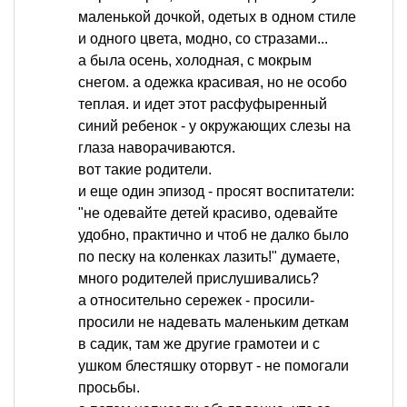
маленькой дочкой, одетых в одном стиле
и одного цвета, модно, со стразами...
а была осень, холодная, с мокрым
снегом. а одежка красивая, но не особо
теплая. и идет этот расфуфыренный
синий ребенок - у окружающих слезы на
глаза наворачиваются.
вот такие родители.
и еще один эпизод - просят воспитатели:
"не одевайте детей красиво, одевайте
удобно, практично и чтоб не далко было
по песку на коленках лазить!" думаете,
много родителей прислушивались?
а относительно сережек - просили-
просили не надевать маленьким деткам
в садик, там же другие грамотеи и с
ушком блестяшку оторвут - не помогали
просьбы.