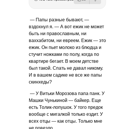
— Папы разные бывают, —
вздохнул я. — А вот ежик не может
быть ни православным, ни
ваххабитом, ни евреем. Ежик — это
ежик. Он пьет молоко из блюдца и
стучит ножками по полу, когда по
квартире бегает. В моем детстве
был такой. Спать не давал никому.
И в вашем садике не все же папы
скинхеды?
— У Витьки Морозова папа панк. У
Машки Чунькиной — байкер. Еще
есть Толик-лопушок. У того предок
вообще с мигалкой только ездит. У
всех отцы — как отцы. Только мне
не повезло.