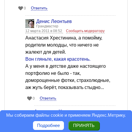
Ответить
0
Денис Леонтьев
Грандмастер
12 марта 2011 в 08:52
Сообщить модератору
Анастасия Хрестинина, а помойму,
родители молодцы, что ничего не
жалеют для детей.
Вон гляньте, какая красотень.
А у меня в детстве даже настоящего
портфолио не было - так,
доморощенные фотки, страхолюдные,
аж жуть берёт, показывать стыдно...
Ответить
0
Анастасия Хрестинина
Мы собираем файлы cookie и применяем
Яндекс.Метрику
.
Читатель
12 марта 2011 в 11:03
Сообщить
модератору
Подробнее
ПРИНЯТЬ
Денис Леонтьев, это уж точно,