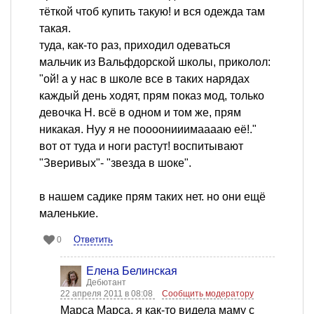
тёткой чтоб купить такую! и вся одежда там
такая.
туда, как-то раз, приходил одеваться
мальчик из Вальфдорской школы, приколол:
"ой! а у нас в школе все в таких нарядах
каждый день ходят, прям показ мод, только
девочка Н. всё в одном и том же, прям
никакая. Нуу я не поооонииимааааю её!."
вот от туда и ноги растут! воспитывают
"Зверивых"- "звезда в шоке".
в нашем садике прям таких нет. но они ещё
маленькие.
Ответить
0
Елена Белинская
Дебютант
22 апреля 2011 в 08:08
Сообщить модератору
Марса Марса, я как-то видела маму с