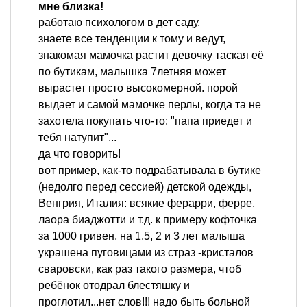
мне близка!
работаю психологом в дет саду.
знаете все тенденции к тому и ведут,
знакомая мамочка растит девочку таская её
по бутикам, малышка 7летняя может
вырастет просто высокомерной. порой
выдает и самой мамочке перлы, когда та не
захотела покупать что-то: "папа приедет и
тебя натупит"...
да что говорить!
вот пример, как-то подрабатывала в бутике
(недолго перед сессией) детской одежды,
Венгрия, Италия: всякие ферарри, ферре,
лаора биаджотти и т.д. к примеру кофточка
за 1000 гривен, на 1.5, 2 и 3 лет малыша
украшена пуговицами из страз -кристалов
сваровски, как раз такого размера, чтоб
ребёнок отодрал блестяшку и
проглотил...нет слов!!! надо быть больной