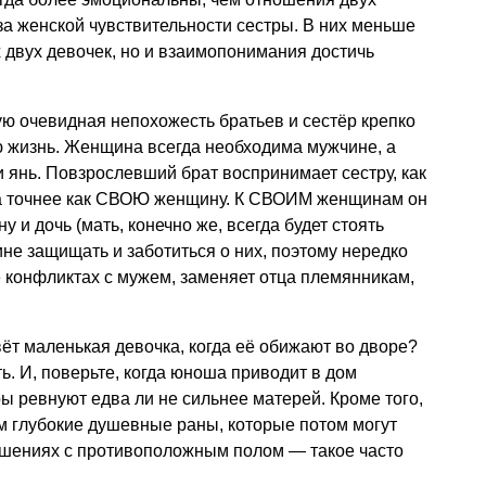
-за женской чувствительности сестры. В них меньше
 двух девочек, но и взаимопонимания достичь
тую очевидная непохожесть братьев и сестёр крепко
сю жизнь. Женщина всегда необходима мужчине, а
 янь. Повзрослевший брат воспринимает сестру, как
 а точнее как СВОЮ женщину. К СВОИМ женщинам он
 и дочь (мать, конечно же, всегда будет стоять
ине защищать и заботиться о них, поэтому нередко
ё конфликтах с мужем, заменяет отца племянникам,
т маленькая девочка, когда её обижают во дворе?
ть. И, поверьте, когда юноша приводит в дом
ы ревнуют едва ли не сильнее матерей. Кроме того,
м глубокие душевные раны, которые потом могут
шениях с противоположным полом — такое часто