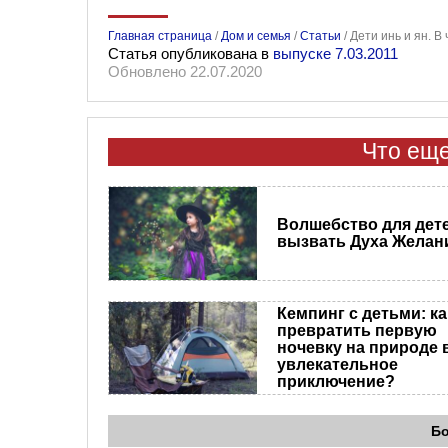
Главная страница
/
Дом и семья
/
Статьи
/
Дети инь и ян. 
Статья опубликована в
выпуске 7.03.2011
Обновлено 22.07.2020
Что еще
Волшебство для дете
вызвать Духа Желан
Кемпинг с детьми: ка
превратить первую
ночевку на природе 
увлекательное
приключение?
Б