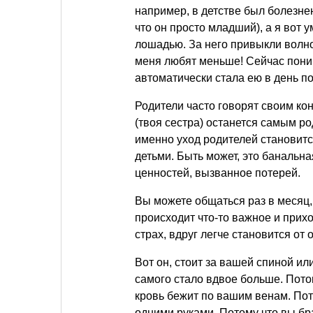
например, в детстве был болезне
что он просто младший), а я вот
лошадью. За него привыкли волно
меня любят меньше! Сейчас пони
автоматически стала ею в день п
Родители часто говорят своим ко
(твоя сестра) останется самым 
именно уход родителей становит
детьми. Быть может, это банальн
ценностей, вызванное потерей.
Вы можете общаться раз в месяц,
происходит что-то важное и прихо
страх, вдруг легче становится от
Вот он, стоит за вашей спиной или
самого стало вдвое больше. Пото
кровь бежит по вашим венам. По
одними руками. Потому что вы бра