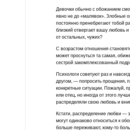
Девочки обычно с обожанием смот
явно не до «малявок». Злобные он
постоянно пренебрегают тобой ра
близкий отвергает вашу любовь и 
от остальных, чужих?
С возрастом отношения становятс
может проснуться та самая, оби
сестрой закомплексованный подр
Психологи советуют раз и навсег
другом, — попросить прощения, п
конкретные ситуации. Пожалуй, п
или отец, но иногда от этого луч
распределяли свою любовь и вни
Кстати, распределение любви — э
могут одинаково относиться к обо
больше переживают, кому-то больш