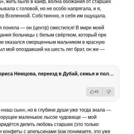
», жить было в кайф, волна обожания от старших
ывала с головой, но не особо напрягала, и я,
нтр Вселенной. Собственно, я себя им ощущала.
я поняла — он (центр) сместился! В мире моей
дания больницы с белым свёртком, который при
ии оказался сморщенным мальчиком в красную
был мой опоздавший на шесть лет брат, он же —
Антон Немцов — убийство Бориса Немцова, переезд в Дубай, семья и политика
45
 «наш сын», но в глубине души уже тогда знала —
но орущее маленькое лысое чудовище — мой
придётся делить любовь старших (это только
 и конфеты с апельсинами (как понимаете, это уже