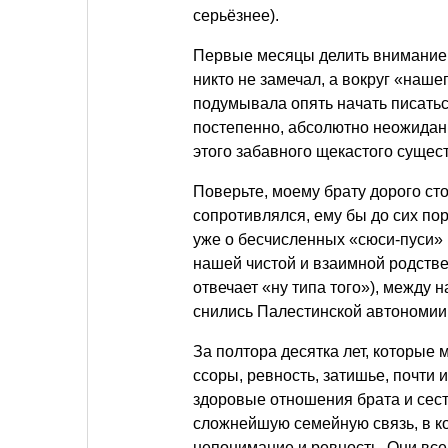
серьёзнее).
Первые месяцы делить внимание 
никто не замечал, а вокруг «наш
подумывала опять начать писатьс
постепенно, абсолютно неожиданн
этого забавного щекастого сущест
Поверьте, моему брату дорого ст
сопротивлялся, ему бы до сих пор
уже о бесчисленных «сюси-пуси»
нашей чистой и взаимной родстве
отвечает «ну типа того»), между 
снились Палестинской автономии
За полтора десятка лет, которые 
ссоры, ревность, затишье, почти и
здоровые отношения брата и сест
сложнейшую семейную связь, в к
непонимание и ревность. Они вс