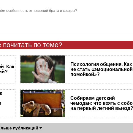
В чём особенность отношений брата и сестры?
 почитать по теме?
Психология общения. Как
й. Как
не стать «эмоциональной
ий?
помойкой»?
к
Собираем детский
в
чемодан: что взять с соб
на первый летний выезд
ольше публикаций