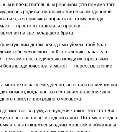
нным и впечатлительным ребёнком (это помимо того,
 умудрилась родиться малочувствительной здоровой
ваться, а я привыкла ворчать по этому поводу —
маю — просто я старшая, я взрослая —
оявления на свет младшего брата.
нфликтующим детям: «Когда мы уйдём, твой брат
родным тебе человеком…» К сожалению, зачастую
ся толчком к воссоединению между их взрослыми
ая боязнь одиночества, а может — переосмысление
 а можете по часу ежедневно, но если в вашей жизни
дит момент, когда вас захлёстывает волнение или
 одного присутствия родного человека.
 держит вас за руку, а ощущение такое, что это тебя
му что вы слеплены из одной глины. Потому что одна
тому что вы вскормлены одним молоком и обласканы
т и сестра — две веточки одного дерева.