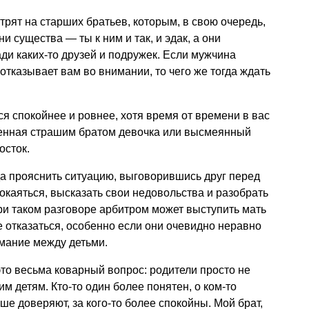
рят на старших братьев, которым, в свою очередь,
и существа — ты к ним и так, и эдак, а они
ди каких-то друзей и подружек. Если мужчина
отказывает вам во внимании, то чего же тогда ждать
я спокойнее и ровнее, хотя время от времени в вас
женная страшим братом девочка или высмеянный
осток.
да прояснить ситуацию, выговорившись друг перед
окаяться, высказать свои недовольства и разобрать
ри таком разговоре арбитром может выступить мать
ше отказаться, особенно если они очевидно неравно
мание между детьми.
то весьма коварный вопрос: родители просто не
им детям. Кто-то один более понятен, о ком-то
е доверяют, за кого-то более спокойны. Мой брат,