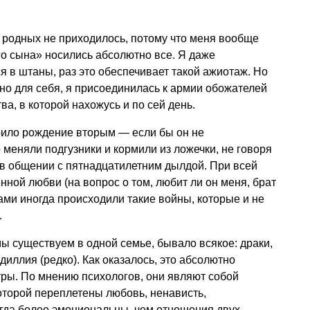
родных не приходилось, потому что меня вообще
его сына» носились абсолютно все. Я даже
я в штаны, раз это обеспечивает такой ажиотаж. Но
о для себя, я присоединилась к армии обожателей
ва, в которой нахожусь и по сей день.
оило рождение вторым — если бы он не
 меняли подгузники и кормили из ложечки, не говоря
 в общении с пятнадцатилетним дылдой. При всей
нной любви (на вопрос о том, любит ли он меня, брат
нами иногда происходили такие войны, которые и не
.
мы существуем в одной семье, бывало всякое: драки,
диллия (редко). Как оказалось, это абсолютно
ры. По мнению психологов, они являют собой
оторой переплетены любовь, ненависть,
егда более эмоциональны, чем отношения двух