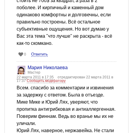
стоить не 700$ за квадрат, а раза в 2
поболее. И кирпичный и каменный дом
одинаково комфортны и долговечны, если
правильно построены. Всё остальное
субъективные ощущения. Но вот думаю у
Вас эта тема "что лучше" не раскрыта - всё
как-то скомкано.
Ответить
0
Мария Николаева
Мастер
22 марта 2011 в 17:35
отредактирован 22 марта 2011 в
17:37
Сообщить модератору
Всем. спасибо за комментарии и извинения
за задержку с ответом. Была в отъезде.
Мике Мике и Юрий Лях, уверяют, что
пропитка антигрибковая и антиаллергенная.
Поверим финнам. Ведь во вранье мы их не
уличали.
Юрий Лях, наверное, нержавейка. Не стали