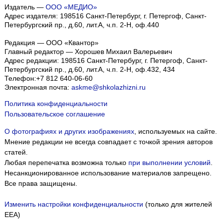
Издатель —
ООО «МЕДИО»
Адрес издателя: 198516 Санкт-Петербург, г. Петергоф, Санкт-
Петербургский пр., д.60, лит.А, ч.п. 2-Н, оф.440
Редакция — ООО «Квантор»
Главный редактор — Хорошев Михаил Валерьевич
Адрес редакции:
198516
Санкт-Петербург, г. Петергоф
,
Санкт-
Петербургский пр., д.60, лит.А, ч.п. 2-Н, оф.432, 434
Телефон:
+7 812 640-06-60
Электронная почта:
askme@shkolazhizni.ru
Политика конфиденциальности
Пользовательское соглашение
О фотографиях и других изображениях
, используемых на сайте.
Мнение редакции не всегда совпадает с точкой зрения авторов
статей.
Любая перепечатка возможна только
при выполнении условий
.
Несанкционированное использование материалов запрещено.
Все права защищены.
Изменить настройки конфиденциальности
(только для жителей
EEA)