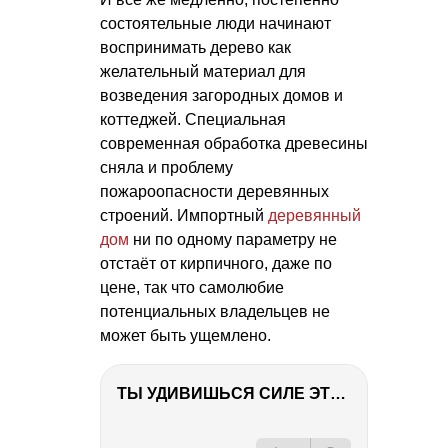
состоятельные люди начинают
воспринимать дерево как
желательный материал для
возведения загородных домов и
коттеджей. Специальная
современная обработка древесины
сняла и проблему
пожароопасности деревянных
строений. Импортный
деревянный
дом
ни по одному параметру не
отстаёт от кирпичного, даже по
цене, так что самолюбие
потенциальных владельцев не
может быть ущемлено.
ТЫ УДИВИШЬСЯ СИЛЕ ЭТО ЧЕЛОВЕКА! Блог о нашей поездке в Вышний Волочек
РЕКЛАМА
РЕКЛАМА
РЕКЛАМА