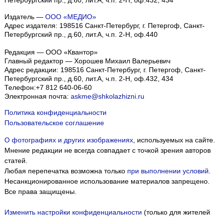
Петербургский пр., д.60, лит.А, ч.п. 2-Н, оф.432, 434
Издатель —
ООО «МЕДИО»
Адрес издателя: 198516 Санкт-Петербург, г. Петергоф, Санкт-
Петербургский пр., д.60, лит.А, ч.п. 2-Н, оф.440
Редакция — ООО «Квантор»
Главный редактор — Хорошев Михаил Валерьевич
Адрес редакции:
198516
Санкт-Петербург, г. Петергоф
,
Санкт-
Петербургский пр., д.60, лит.А, ч.п. 2-Н, оф.432, 434
Телефон:
+7 812 640-06-60
Электронная почта:
askme@shkolazhizni.ru
Политика конфиденциальности
Пользовательское соглашение
О фотографиях и других изображениях
, используемых на сайте.
Мнение редакции не всегда совпадает с точкой зрения авторов
статей.
Любая перепечатка возможна только
при выполнении условий
.
Несанкционированное использование материалов запрещено.
Все права защищены.
Изменить настройки конфиденциальности
(только для жителей