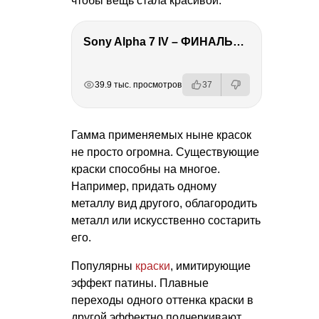
чтобы вещь стала красивой.
Sony Alpha 7 IV – ФИНАЛЬНЫЙ ОБЗОР
РЕКЛАМА
РЕКЛАМА
РЕКЛАМА
РЕКЛАМА
39.9 тыс. просмотров
37
Гамма применяемых ныне красок
не просто огромна. Существующие
краски способны на многое.
Например, придать одному
металлу вид другого, облагородить
металл или искусственно состарить
его.
Популярны
краски
, имитирующие
эффект патины. Плавные
переходы одного оттенка краски в
другой эффектно подчеркивают